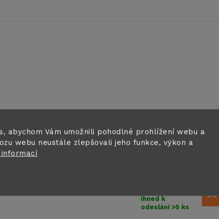
s, abychom Vám umožnili pohodlné prohlížení webu a
ozu webu neustále zlepšovali jeho funkce, výkon a
Náhradní přísavky 
 informací
pro vnitřní termocl
ks
202 Kč
Skladem
DO
ihned k
odeslání
>5 ks