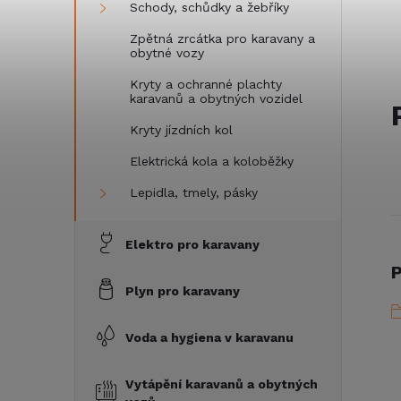
Schody, schůdky a žebříky
Zpětná zrcátka pro karavany a
obytné vozy
Kryty a ochranné plachty
karavanů a obytných vozidel
Kryty jízdních kol
Elektrická kola a koloběžky
Lepidla, tmely, pásky
Elektro pro karavany
P
Plyn pro karavany
Voda a hygiena v karavanu
Vytápění karavanů a obytných