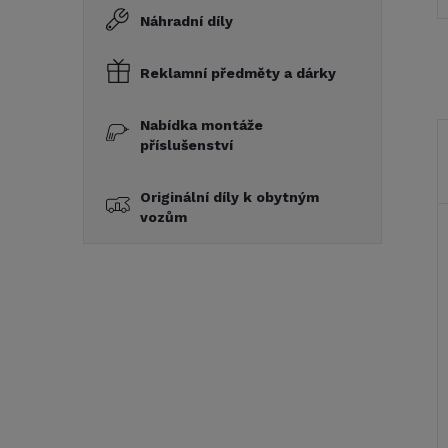
Náhradní díly
Reklamní předměty a dárky
Nabídka montáže
příslušenství
Originální díly k obytným
vozům