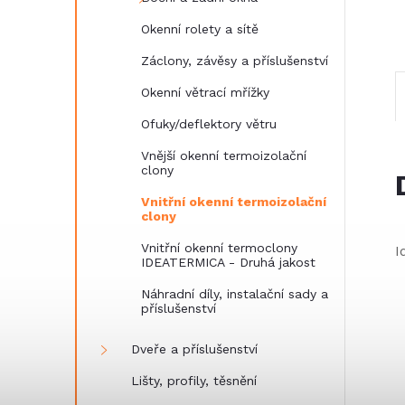
e
Okenní rolety a sítě
l
Záclony, závěsy a příslušenství
Okenní větrací mřížky
Ofuky/deflektory větru
Vnější okenní termoizolační
clony
Vnitřní okenní termoizolační
clony
Vnitřní okenní termoclony
I
IDEATERMICA - Druhá jakost
Náhradní díly, instalační sady a
příslušenství
Dveře a příslušenství
Lišty, profily, těsnění