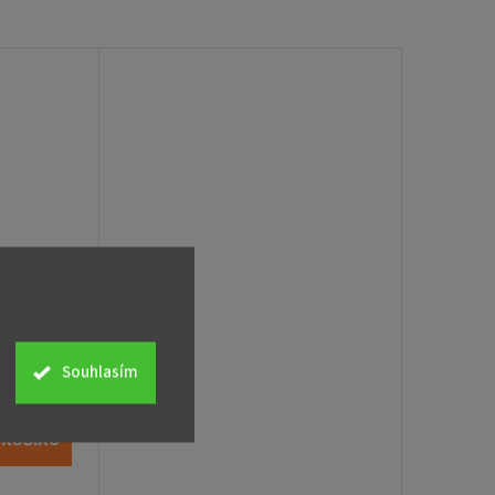
Carbest
ony - 10
Souhlasím
 KOŠÍKU