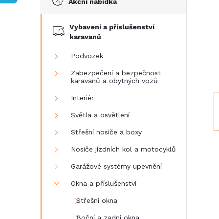
Akční nabídka
t
Vybavení a příslušenství
r
karavanů
a
Podvozek
Zabezpečení a bezpečnost
n
karavanů a obytných vozů
Interiér
n
Světla a osvětlení
í
Střešní nosiče a boxy
Nosiče jízdních kol a motocyklů
p
Garážové systémy upevnění
a
Okna a příslušenství
n
Střešní okna
Boční a zadní okna