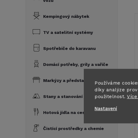
vozů
Kempingový nábytek
TV a satelitní systémy
Spotřebiče do karavanu
Domácí potřeby, grily a vařiče
Markýzy a předstany
Používáme cookie
díky analýze prov
použitelnost.
Více
Stany a stanování
Nastavení
Hotová jídla na cesty
Čistící prostředky a chemie