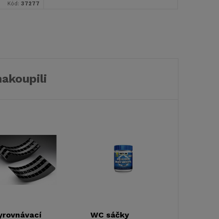
Kód:
37277
nakoupili
yrovnávací
WC sáčky