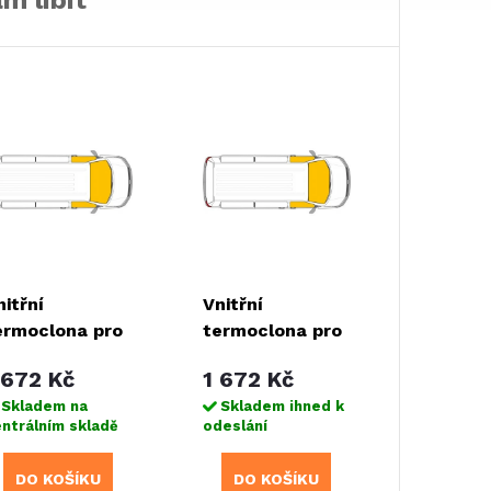
nitřní
Vnitřní
ermoclona pro
termoclona pro
veco Daily
Mercedes
 672 Kč
1 672 Kč
Sprinter, VW
Skladem na
Skladem ihned k
Crafter
ntrálním skladě
odeslání
DO KOŠÍKU
DO KOŠÍKU