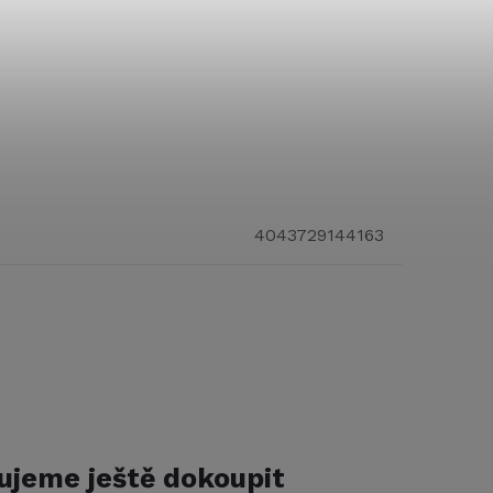
4043729144163
ujeme ještě dokoupit