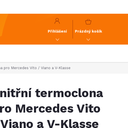
y
GDPR
NÁKUPNÍ
KOŠÍK
Přihlášení
Prázdný košík
na pro Mercedes Vito / Viano a V-Klasse
nitřní termoclona
ro Mercedes Vito
 Viano a V-Klasse