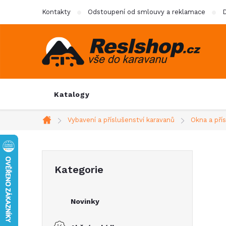
Přejít
Kontakty
Odstoupení od smlouvy a reklamace
D
na
obsah
Katalogy
Vybavení a příslušenství karavanů
Okna a pří
Domů
P
Přeskočit
Kategorie
kategorie
o
Novinky
s