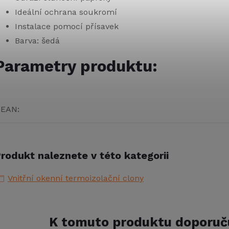
Ideální ochrana soukromí
Instalace pomocí přísavek
Barva: šedá
Parametry produktu:
EAN
:
rodukt naleznete v této kategorii
Vnitřní okenní termoizolační clony
K tomuto produktu doporuč