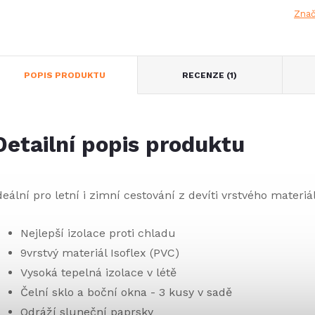
Zna
POPIS PRODUKTU
RECENZE (1)
Detailní popis produktu
deální pro letní i zimní cestování z devíti vrstvého materiá
Nejlepší izolace proti chladu
9vrstvý materiál Isoflex (PVC)
Vysoká tepelná izolace v létě
Čelní sklo a boční okna - 3 kusy v sadě
Odráží sluneční paprsky