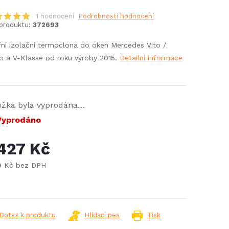
1 hodnocení
Podrobnosti hodnocení
produktu:
372693
řní izolační termoclona do oken Mercedes Vito /
o a V-Klasse od roku výroby 2015.
Detailní informace
ožka byla vyprodána…
yprodáno
 427 Kč
9 Kč bez DPH
ná
:
Dotaz k produktu
Hlídací pes
Tisk