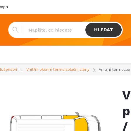
oprava & platba
Katalogy
Showroom
Obchodní podmínk
HLEDAT
slušenství
Vnitřní okenní termoizolační clony
Vnitřní termoclo
V
p
/