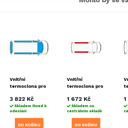
Vnitřní
Vnitřní
V
termoclona pro
termoclona pro
t
Mercedes
Citroen
I
3 822 Kč
1 672 Kč
1
Vito/Viano/Vito
Campster
Skladem ihned k
Skladem na
Tourer/V-třída
odeslání
centrálním skladě
ce
V
DO KOŠÍKU
DO KOŠÍKU