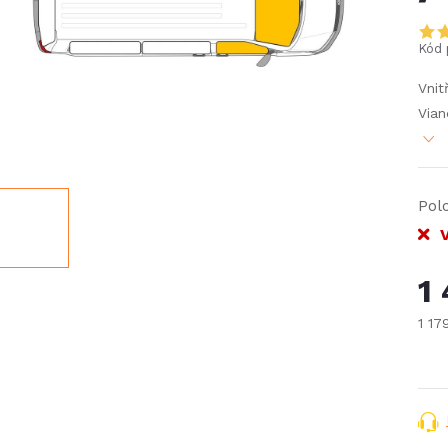
Kód 
Vnit
Vian
Pol
V
1
1 17
Měr
cena