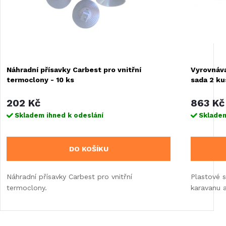
Náhradní přísavky Carbest pro vnitřní
Vyrovnáva
termoclony - 10 ks
sada 2 ku
202 Kč
863 Kč
Skladem ihned k odeslání
Skladem
DO KOŠÍKU
Náhradní přísavky Carbest pro vnitřní
Plastové s
termoclony.
karavanu 