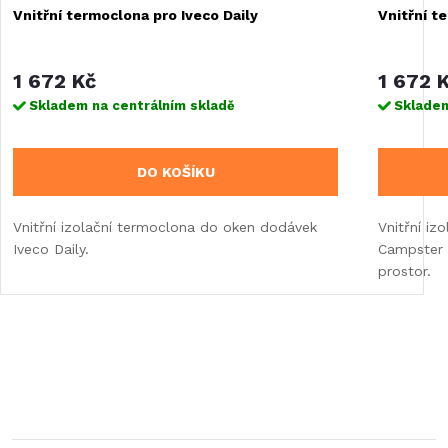
Vnitřní termoclona pro Iveco Daily
Vnitřní t
1 672 Kč
1 672 
Skladem na centrálním skladě
Skladem
DO KOŠÍKU
Vnitřní izolační termoclona do oken dodávek
Vnitřní iz
Iveco Daily.
Campster 
prostor.