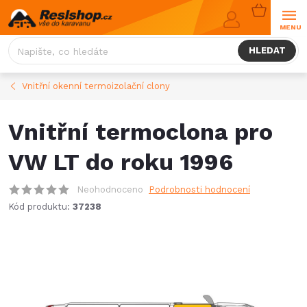
Přejít
NÁKUPNÍ
na
KOŠÍK
obsah
HLEDAT
Vnitřní okenní termoizolační clony
Vnitřní termoclona pro
VW LT do roku 1996
Neohodnoceno
Podrobnosti hodnocení
Kód produktu:
37238