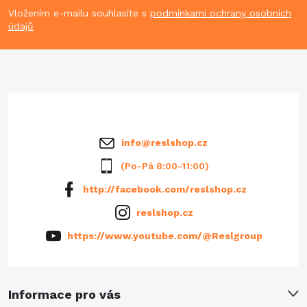
p
Vložením e-mailu souhlasíte s
podmínkami ochrany osobních
údajů
a
t
í
info
@
reslshop.cz
(Po-Pá 8:00-11:00)
http://facebook.com/reslshop.cz
reslshop.cz
https://www.youtube.com/@Reslgroup
Informace pro vás