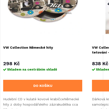
VW Collection Německé hity
VW Collec
tetování 
298 Kč
838 Kč
Skladem na centrálním skladě
Skladem
DO KOŠÍKU
Hudební CD v kulaté kovové krabičceNěmecké
Dárková k
hity z doby hospodářského zázrakudélka cca
samolepic