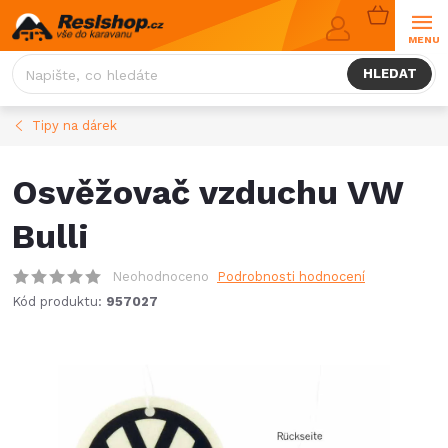
Přejít
NÁKUPNÍ
na
KOŠÍK
obsah
HLEDAT
Tipy na dárek
Osvěžovač vzduchu VW
Bulli
Neohodnoceno
Podrobnosti hodnocení
Kód produktu:
957027