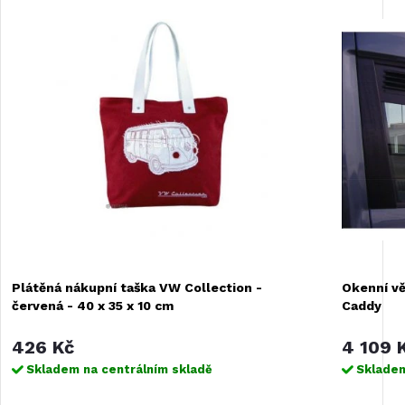
Plátěná nákupní taška VW Collection -
Okenní vě
červená - 40 x 35 x 10 cm
Caddy
426 Kč
4 109 
Skladem na centrálním skladě
Skladem