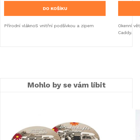
DO KOŠÍKU
Přírodní vláknoS vnitřní podšívkou a zipem
Okenní vět
Caddy.
Mohlo by se vám líbit