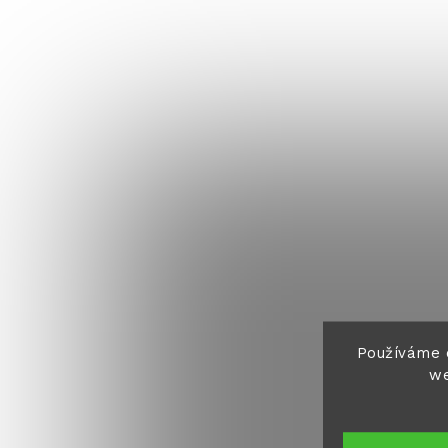
Používáme 
we