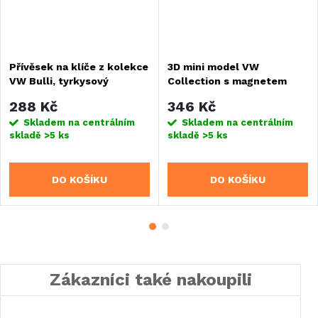
Přívěsek na klíče z kolekce
3D mini model VW
VW Bulli, tyrkysový
Collection s magnetem
288 Kč
346 Kč
Skladem na centrálním
Skladem na centrálním
skladě
>5 ks
skladě
>5 ks
DO KOŠÍKU
DO KOŠÍKU
Zákazníci také nakoupili