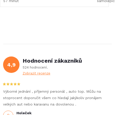
57 minut
samolepicí
Hodnocení zákazníků
4,9
524 hodnocení
Zobrazit recenze
Výborné jednání , příjemný personál , auto top. Můžu na
stoprocent doporučit všem co hledají jakýkoliv pronájem
velkých aut nebo karavanu na dovolenou .
Holeček