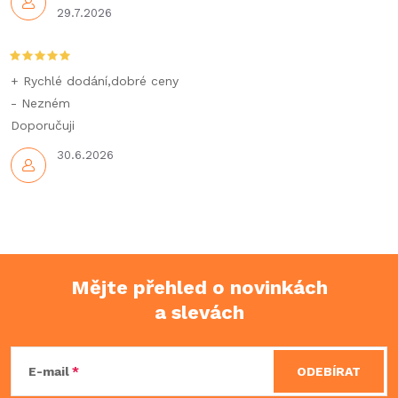
29.7.2026
+ Rychlé dodání,dobré ceny
- Nezném
Doporučuji
30.6.2026
Mějte přehled o novinkách
a slevách
Z
á
E-mail
ODEBÍRAT