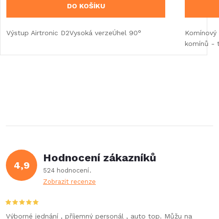
DO KOŠÍKU
Výstup Airtronic D2Vysoká verzeÚhel 90°
Komínový 
komínů - t
Hodnocení zákazníků
4,9
524 hodnocení
Zobrazit recenze
Výborné jednání , příjemný personál , auto top. Můžu na