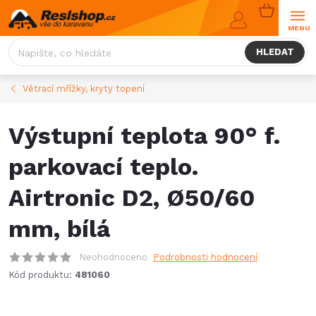
Přejít
NÁKUPNÍ
na
KOŠÍK
obsah
HLEDAT
Větrací mřížky, kryty topení
Výstupní teplota 90° f.
parkovací teplo.
Airtronic D2, Ø50/60
mm, bílá
Neohodnoceno
Podrobnosti hodnocení
Kód produktu:
481060