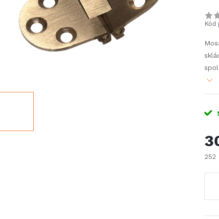
Kód 
Mos
sklá
spol
3
252
Měr
cena