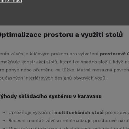
 informací
ropracovaný mechanismus zajišťuje bezproblémové použív
valitní materiály zaručují spolehlivost i v náročných pod
Optimalizace prostoru a využití stolů
ento závěs je klíčovým prvkem pro vytvoření
prostorově 
možňuje konstrukci stolů, které lze snadno složit, když n
ro pohyb nebo přeměnu na lůžko. Matná mosazná povrcho
oučasných interiérových designů obytných vozů.
ýhody skládacího systému v karavanu
Umožňuje vytvoření
multifunkčních stolů
pro stravov
Recesní montáž závěsu minimalizuje prostorové nárok
Mosazný materiál nabízí dostatečnou odolnost proti 