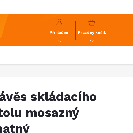
y
GDPR
NÁKUPNÍ
KOŠÍK
Přihlášení
Prázdný košík
ávěs skládacího
tolu mosazný
atný