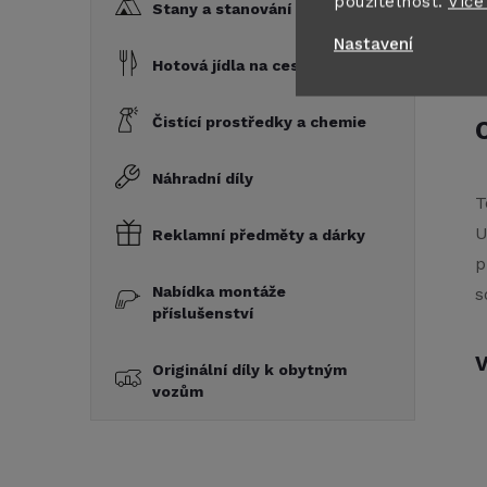
použitelnost.
Více
Stany a stanování
P
Nastavení
k
Hotová jídla na cesty
Čistící prostředky a chemie
Náhradní díly
T
U
Reklamní předměty a dárky
p
Nabídka montáže
s
příslušenství
V
Originální díly k obytným
vozům