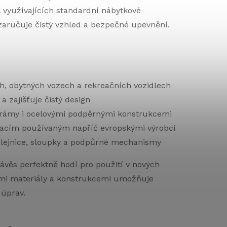
l využívajících standardní nábytkové
zaručuje čistý vzhled a bezpečné upevnění.
h, obytných vozech a rekreačních vozidlech
 zajišťuje čistý design
i rámy i ocelovými podpěrnými konstrukcemi
acím používaným napříč evropskými výrobci
lejnice, sloupky a podpůrné mechanismy
ávěs perfektně hodí pro použití v nových
znými materiály a konstrukcemi umožňuje
úprav.