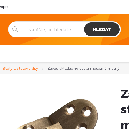
oprava & platba
Katalogy
Showroom
Obchodní podmínk
HLEDAT
Stoly a stolové díly
Závěs skládacího stolu mosazný matný
Z
s
m