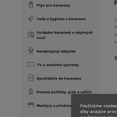
Plyn pro karavany
Voda a hygiena v karavanu
Z
k
Vytápění karavanů a obytných
v
vozů
o
Kempingový nábytek
T
TV a satelitní systémy
Spotřebiče do karavanu
Domácí potřeby, grily a vařiče
Markýzy a předstany
Používáme cookie
díky analýze prov
Z