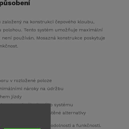
způsobení
u
založený na konstrukci čepového kloubu,
nou polohou. Tento systém umožňuje maximální
dyž není používán. Mosazná konstrukce poskytuje
nkčnost.
oporu v rozložené poloze
inimálními nároky na údržbu
ěhem jízdy
é hmotnosti nábytkového systému
sky prstů lépe než leštěné alternativy
y vynikající kombinaci odolnosti a funkčnosti.