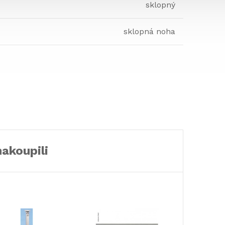
sklopný
sklopná noha
nakoupili