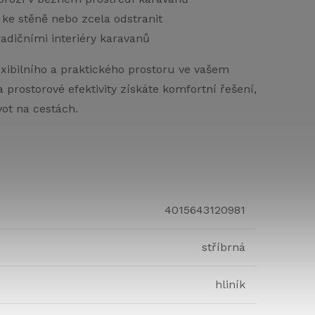
it ke stěně nebo zcela odstranit
adičními interiéry karavanů
lexibilního a praktického prostoru ve vašem
prostorové efektivity získáte komfortní řešení,
vot na cestách.
4015643120981
stříbrná
hliník