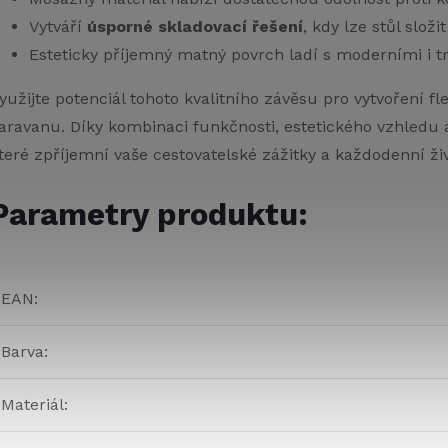
Vytváří
úsporné skladovací řešení
, kdy lze stůl slož
Esteticky příjemný matný povrch ladí s moderními i tr
yužijte potenciál tohoto kvalitního závěsu pro vytvoření f
aravanu. Díky kombinaci funkčnosti, estetického vzhledu a 
teré zpříjemní vaše cestovatelské zážitky a každodenní ži
Parametry produktu:
EAN
:
Barva
:
Materiál
: