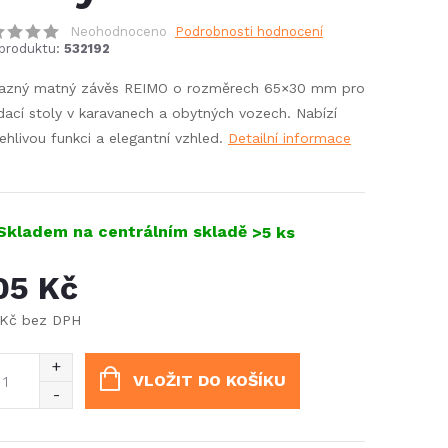
Neohodnoceno
Podrobnosti hodnocení
produktu:
532192
azný matný závěs REIMO o rozměrech 65×30 mm pro
dací stoly v karavanech a obytných vozech. Nabízí
ehlivou funkci a elegantní vzhled.
Detailní informace
Skladem na centrálním skladě
>5 ks
05 Kč
 Kč bez DPH
ná
:
VLOŽIT DO KOŠÍKU