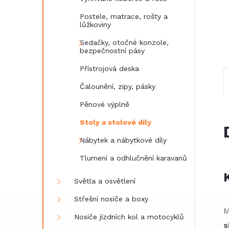
e
Postele, matrace, rošty a
lůžkoviny
l
Sedačky, otočné konzole,
bezpečnostní pásy
Přístrojová deska
Čalounění, zipy, pásky
Pěnové výplně
Stoly a stolové díly
Nábytek a nábytkové díly
Tlumení a odhlučnění karavanů
Světla a osvětlení
Střešní nosiče a boxy
M
Nosiče jízdních kol a motocyklů
s