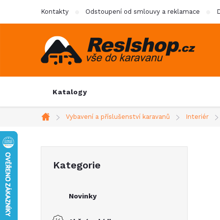
Přejít
Kontakty
Odstoupení od smlouvy a reklamace
D
na
obsah
Katalogy
Vybavení a příslušenství karavanů
Interiér
Domů
P
Přeskočit
Kategorie
kategorie
o
Novinky
s