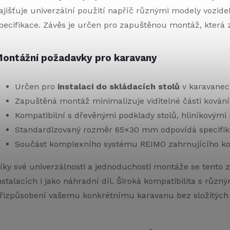
ajišťuje univerzální použití napříč různými modely vozide
pecifikace. Závěs je určen pro zapuštěnou montáž, která 
ontážní požadavky pro karavany
Určen pro
instalaci do skládacích stolů
v karavanec
Zapuštěná montáž minimalizuje viditelné části kování a
Kompatibilní s dřevěnými podklady stolů, hliníkovým
Standardizovaný rozměr 65×30 mm odpovídá specifik
Součást komplexního systému REIMO zahrnujícího ko
íky své univerzálnosti a jednoduchosti montáže se tento z
nstalacích i jako náhradní díl. Široká kompatibilita s rů
řizpůsobení vašemu konkrétnímu karavanu bez složitých 