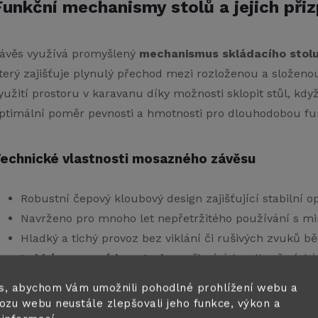
Funkční mechanismy stolů a jejich při
ávěs využívá promyšlený
mechanismus skládacího stol
terý zajišťuje plynulý přechod mezi rozloženou a slože
yužití prostoru v karavanu díky možnosti sklopit stůl, k
ptimální poměr pevnosti a hmotnosti pro dlouhodobou fu
echnické vlastnosti mosazného závěsu
Robustní čepový kloubový design zajišťující stabilní 
Navrženo pro mnoho let nepřetržitého používání s m
Hladký a tichý provoz bez viklání či rušivých zvuků b
Lehká mosazná konstrukce
přispívá k celkově nízk
Matná povrchová úprava skrývá drobné škrábance a oti
s, abychom Vám umožnili pohodlné prohlížení webu a
ozu webu neustále zlepšovali jeho funkce, výkon a
ávěs REIMO představuje ideální řešení pro váš karavan dík