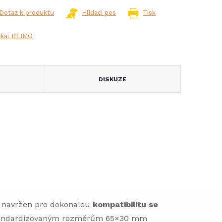
Dotaz k produktu
Hlídací pes
Tisk
čka:
REIMO
DISKUZE
 navržen pro dokonalou
kompatibilitu se
standardizovaným rozměrům 65×30 mm