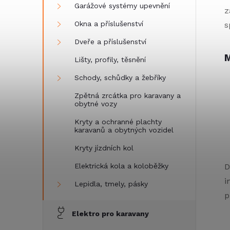
Garážové systémy upevnění
z
Okna a příslušenství
s
Dveře a příslušenství
M
Lišty, profily, těsnění
Schody, schůdky a žebříky
Zpětná zrcátka pro karavany a
obytné vozy
Kryty a ochranné plachty
karavanů a obytných vozidel
Kryty jízdních kol
Elektrická kola a koloběžky
D
i
Lepidla, tmely, pásky
p
Elektro pro karavany