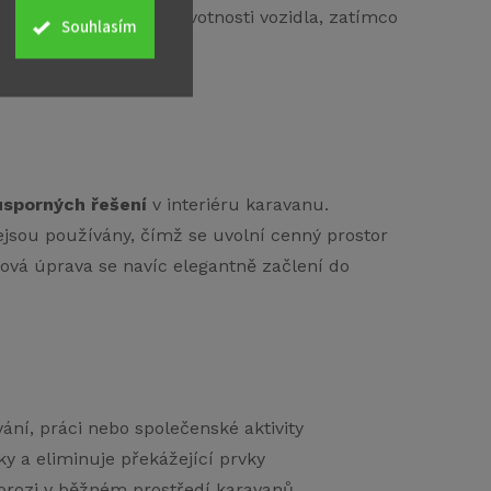
ání po celou dobu životnosti vozidla, zatímco
Souhlasím
mínkách cestování.
úsporných řešení
v interiéru karavanu.
ejsou používány, čímž se uvolní cenný prostor
vá úprava se navíc elegantně začlení do
ání, práci nebo společenské aktivity
y a eliminuje překážející prvky
korozi v běžném prostředí karavanů