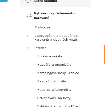
Akční nabídka
t
Vybavení a příslušenství
r
karavanů
a
Podvozek
Zabezpečení a bezpečnost
n
karavanů a obytných vozů
Interiér
n
Držáky a věšáky
í
Kapsáře a organizéry
Kempingové boxy, krabice
p
Bezpečnostní sítě
a
Koberce a koberečky
n
Odkapávače na boty
Vyhřívané koberce a fólie