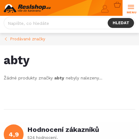
Přejít
NÁKUPNÍ
na
KOŠÍK
obsah
HLEDAT
Prodávané značky
abty
Žádné produkty značky
abty
nebyly nalezeny...
Hodnocení zákazníků
4,9
524 hodnocení