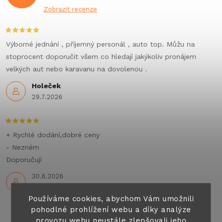
Zobrazit recenze
Výborné jednání , příjemný personál , auto top. Můžu na
stoprocent doporučit všem co hledají jakýkoliv pronájem
velkých aut nebo karavanu na dovolenou .
Holeček
29.7.2026
+ Rychlé dodání,dobré ceny
- Nezném
Doporučuji
30.6.2026
Používáme cookies, abychom Vám umožnili
pohodlné prohlížení webu a díky analýze
provozu webu neustále zlepšovali jeho