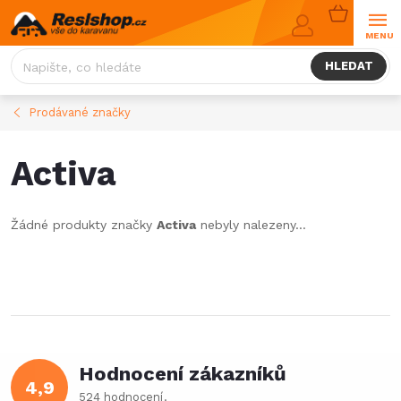
Přejít
NÁKUPNÍ
na
KOŠÍK
obsah
HLEDAT
Prodávané značky
Activa
Žádné produkty značky
Activa
nebyly nalezeny...
Hodnocení zákazníků
4,9
524 hodnocení