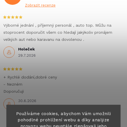
Zobrazit recenze
Výborné jednání , příjemný personál , auto top. Můžu na
stoprocent doporučit všem co hledají jakýkoliv pronájem
velkých aut nebo karavanu na dovolenou .
Holeček
29.7.2026
+ Rychlé dodání,dobré ceny
- Nezném
Doporučuji
30.6.2026
Používáme cookies, abychom Vám umožnili
pohodlné prohlížení webu a díky analýze
provozu webu neustále zlepšovali jeho