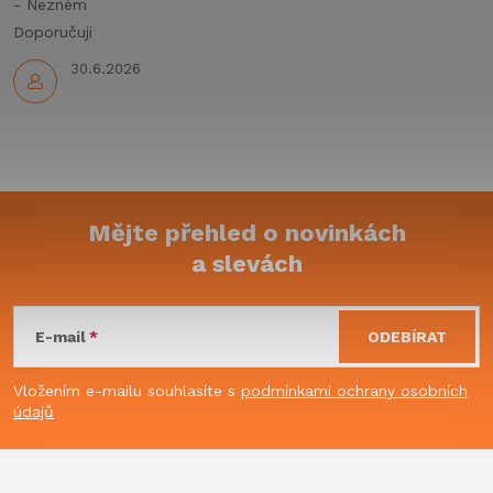
y
- Nezném
Doporučuji
v
30.6.2026
ý
p
i
s
Mějte přehled o novinkách
u
a slevách
Z
á
E-mail
ODEBÍRAT
p
Vložením e-mailu souhlasíte s
podmínkami ochrany osobních
údajů
a