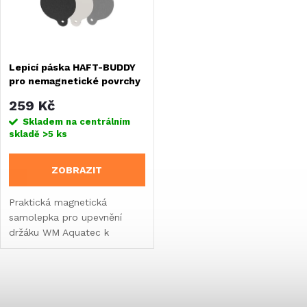
n
i
í
s
Lepicí páska HAFT-BUDDY
p
pro nemagnetické povrchy
p
r
259 Kč
r
Skladem na centrálním
skladě
>5 ks
o
o
ZOBRAZIT
d
d
Praktická magnetická
u
samolepka pro upevnění
u
držáku WM Aquatec k
k
nemagnetickým povrchům.
k
t
O
t