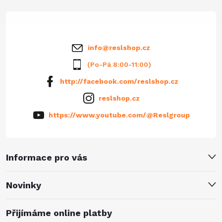
t
í
info
@
reslshop.cz
(Po-Pá 8:00-11:00)
http://facebook.com/reslshop.cz
reslshop.cz
https://www.youtube.com/@Reslgroup
Informace pro vás
Novinky
Přijímáme online platby