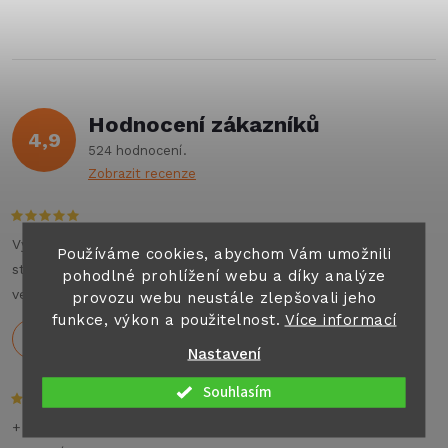
ů
v
ů
l
á
Hodnocení zákazníků
d
4,9
524 hodnocení
a
Zobrazit recenze
c
í
Výborné jednání , příjemný personál , auto top. Můžu na
Používáme cookies, abychom Vám umožnili
stoprocent doporučit všem co hledají jakýkoliv pronájem
pohodlné prohlížení webu a díky analýze
p
velkých aut nebo karavanu na dovolenou .
provozu webu neustále zlepšovali jeho
funkce, výkon a použitelnost.
Více informací
r
Holeček
29.7.2026
Nastavení
v
Souhlasím
k
+ Rychlé dodání,dobré ceny