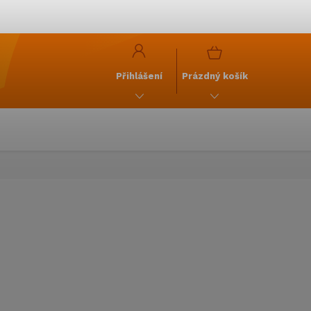
y
GDPR
NÁKUPNÍ
KOŠÍK
Přihlášení
Prázdný košík