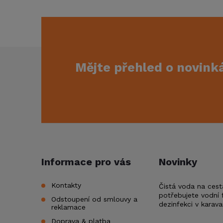
Z
Mějte přehled o novin
á
p
a
t
Informace pro vás
Novinky
í
Kontakty
Čistá voda na cest
potřebujete vodní f
Odstoupení od smlouvy a
dezinfekci v karav
reklamace
Doprava & platba