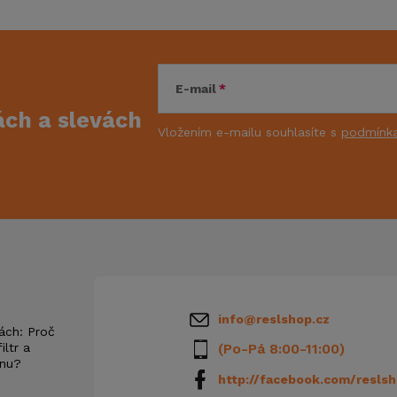
E-mail
kách
a slevách
Vložením e-mailu souhlasíte s
podmínka
info
@
reslshop.cz
ách: Proč
iltr a
(Po-Pá 8:00-11:00)
anu?
http://facebook.com/reslsh