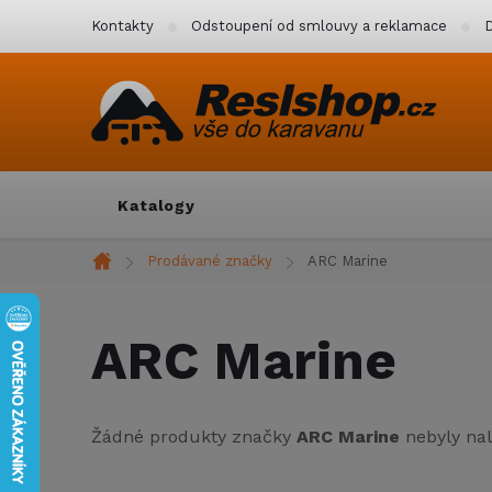
Přejít
Kontakty
Odstoupení od smlouvy a reklamace
D
na
obsah
Katalogy
Prodávané značky
ARC Marine
Domů
ARC Marine
Žádné produkty značky
ARC Marine
nebyly nal