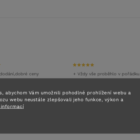
dodání,dobré ceny
+ Vždy vše proběhlo v pořádku
m
28.6.2026
i
s, abychom Vám umožnili pohodlné prohlížení webu a
ozu webu neustále zlepšovali jeho funkce, výkon a
0.6.2026
 informací