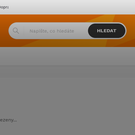
oprava & platba
Katalogy
Showroom
Obchodní podmínk
HLEDAT
ezeny...