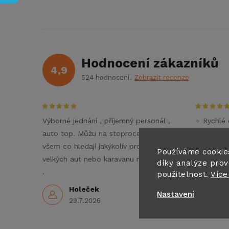
Hodnocení zákazníků
4,9
524 hodnocení
Zobrazit recenze
Výborné jednání , příjemný personál ,
+ Rychlé 
auto top. Můžu na stoprocent doporučit
- Nezné
všem co hledají jakýkoliv pronájem
Doporučuj
Používáme cookie
velkých aut nebo karavanu na dovolenou
díky analýze prov
3
.
použitelnost.
Více
Holeček
Nastavení
29.7.2026