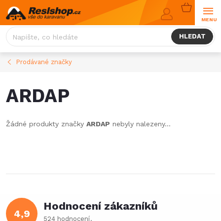
Přejít
NÁKUPNÍ
na
KOŠÍK
obsah
HLEDAT
Prodávané značky
ARDAP
Žádné produkty značky
ARDAP
nebyly nalezeny...
Hodnocení zákazníků
4,9
524 hodnocení