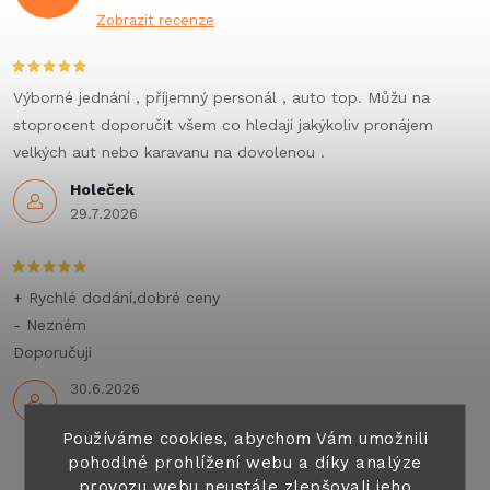
Zobrazit recenze
Výborné jednání , příjemný personál , auto top. Můžu na
stoprocent doporučit všem co hledají jakýkoliv pronájem
velkých aut nebo karavanu na dovolenou .
Holeček
29.7.2026
+ Rychlé dodání,dobré ceny
- Nezném
Doporučuji
30.6.2026
Používáme cookies, abychom Vám umožnili
pohodlné prohlížení webu a díky analýze
provozu webu neustále zlepšovali jeho