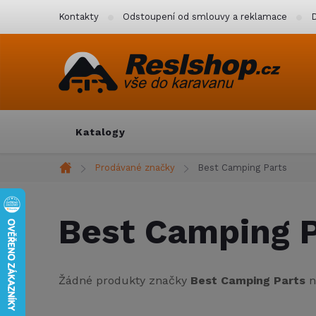
Přejít
Kontakty
Odstoupení od smlouvy a reklamace
D
na
obsah
Katalogy
Prodávané značky
Best Camping Parts
Domů
Best Camping P
Žádné produkty značky
Best Camping Parts
n