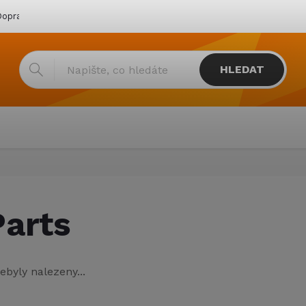
oprava & platba
Katalogy
Showroom
Obchodní podmínk
HLEDAT
arts
ebyly nalezeny...