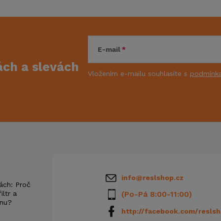
E-mail
kách
a slevách
Vložením e-mailu souhlasíte s
podmínka
info
@
reslshop.cz
ách: Proč
iltr a
(Po-Pá 8:00-11:00)
anu?
http://facebook.com/reslsh