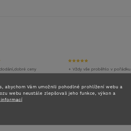
dodání,dobré ceny
+ Vždy vše proběhlo v pořádku
m
28.6.2026
i
s, abychom Vám umožnili pohodlné prohlížení webu a
ozu webu neustále zlepšovali jeho funkce, výkon a
0.6.2026
 informací