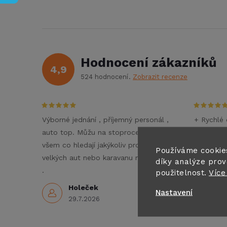
Hodnocení zákazníků
4,9
524 hodnocení
Zobrazit recenze
Výborné jednání , příjemný personál ,
+ Rychlé 
auto top. Můžu na stoprocent doporučit
- Nezné
všem co hledají jakýkoliv pronájem
Doporučuj
Používáme cookie
velkých aut nebo karavanu na dovolenou
díky analýze prov
3
.
použitelnost.
Více
Holeček
Nastavení
29.7.2026