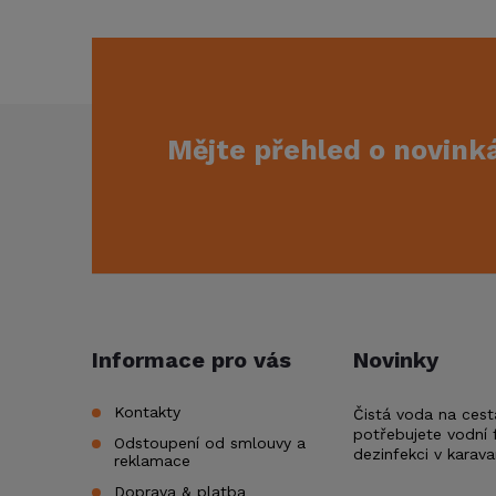
Z
Mějte přehled o novin
á
p
a
t
Informace pro vás
Novinky
í
Kontakty
Čistá voda na cest
potřebujete vodní f
Odstoupení od smlouvy a
dezinfekci v karav
reklamace
Doprava & platba