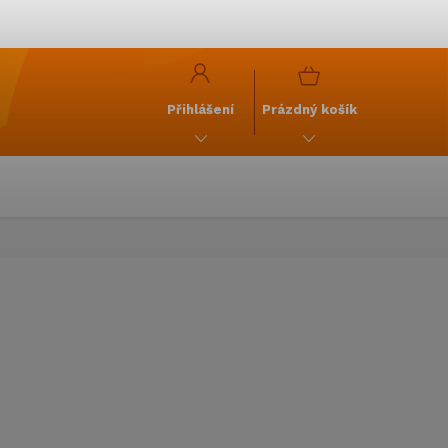
y
GDPR
NÁKUPNÍ
KOŠÍK
Přihlášení
Prázdný košík