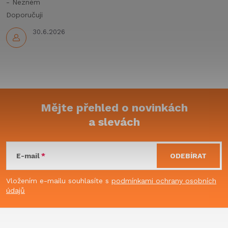
y
- Nezném
Doporučuji
v
30.6.2026
ý
p
i
s
Mějte přehled o novinkách
u
a slevách
Z
á
E-mail
ODEBÍRAT
p
Vložením e-mailu souhlasíte s
podmínkami ochrany osobních
údajů
a