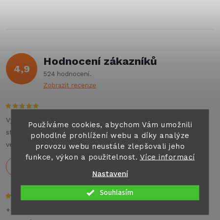
ů
v
ů
l
á
Hodnocení zákazníků
d
4,9
524 hodnocení
a
Zobrazit recenze
c
í
Výborné jednání , příjemný personál , auto top. Můžu na
Používáme cookies, abychom Vám umožnili
stoprocent doporučit všem co hledají jakýkoliv pronájem
pohodlné prohlížení webu a díky analýze
p
velkých aut nebo karavanu na dovolenou .
provozu webu neustále zlepšovali jeho
funkce, výkon a použitelnost.
Více informací
r
Holeček
29.7.2026
Nastavení
v
Souhlasím
k
+ Rychlé dodání,dobré ceny