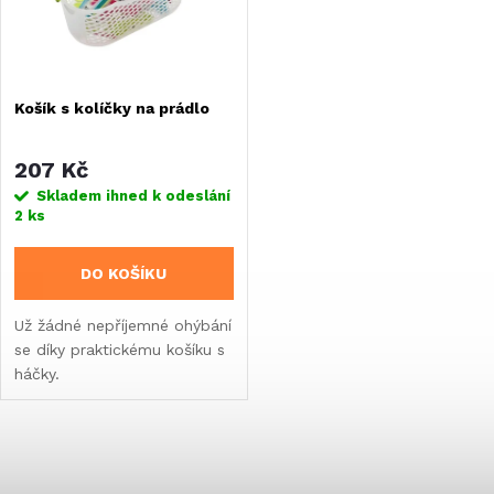
n
i
í
s
Košík s kolíčky na prádlo
p
p
r
207 Kč
r
Skladem ihned k odeslání
2 ks
o
o
DO KOŠÍKU
d
d
Už žádné nepříjemné ohýbání
u
se díky praktickému košíku s
u
háčky.
k
k
t
O
t