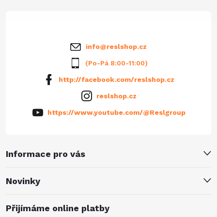
t
í
info
@
reslshop.cz
(Po-Pá 8:00-11:00)
http://facebook.com/reslshop.cz
reslshop.cz
https://www.youtube.com/@Reslgroup
Informace pro vás
Novinky
Přijímáme online platby