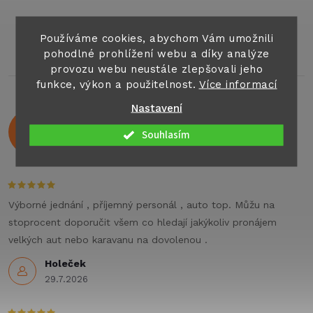
O
v
Používáme cookies, abychom Vám umožnili
pohodlné prohlížení webu a díky analýze
l
provozu webu neustále zlepšovali jeho
funkce, výkon a použitelnost.
Více informací
á
Nastavení
Hodnocení zákazníků
d
4,9
Souhlasím
524 hodnocení
a
Zobrazit recenze
c
í
Výborné jednání , příjemný personál , auto top. Můžu na
stoprocent doporučit všem co hledají jakýkoliv pronájem
p
velkých aut nebo karavanu na dovolenou .
r
Holeček
29.7.2026
v