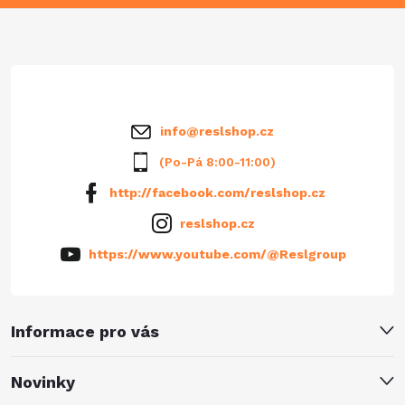
a
t
í
info
@
reslshop.cz
(Po-Pá 8:00-11:00)
http://facebook.com/reslshop.cz
reslshop.cz
https://www.youtube.com/@Reslgroup
Informace pro vás
Novinky