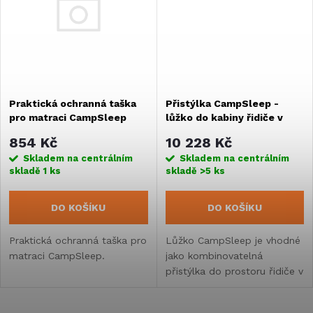
ů
ů
Praktická ochranná taška
Přistýlka CampSleep -
pro matraci CampSleep
lůžko do kabiny řidiče v
obytném automobilu
854 Kč
10 228 Kč
Skladem na centrálním
Skladem na centrálním
skladě
1 ks
skladě
>5 ks
DO KOŠÍKU
DO KOŠÍKU
Praktická ochranná taška pro
Lůžko CampSleep je vhodné
matraci CampSleep.
jako kombinovatelná
přistýlka do prostoru řidiče v
2 místných obytných
automobilech.