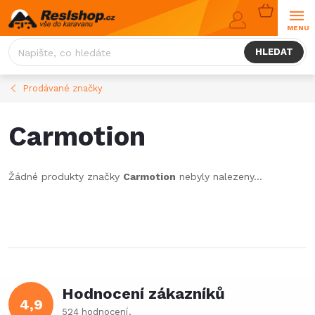
Přejít
NÁKUPNÍ
na
KOŠÍK
obsah
HLEDAT
Prodávané značky
Carmotion
Žádné produkty značky
Carmotion
nebyly nalezeny...
Hodnocení zákazníků
4,9
524 hodnocení