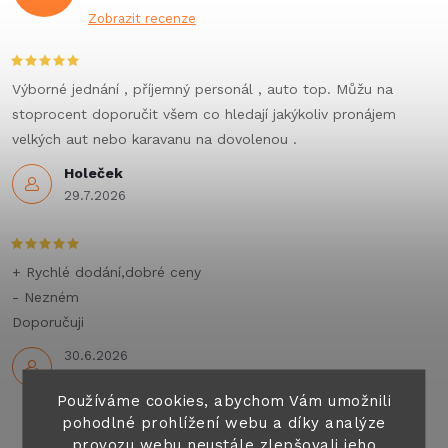
Zobrazit recenze
Výborné jednání , příjemný personál , auto top. Můžu na
stoprocent doporučit všem co hledají jakýkoliv pronájem
velkých aut nebo karavanu na dovolenou .
Holeček
29.7.2026
+ Rychlé dodání,dobré ceny
- Nezném
Doporučuji
30.6.2026
Používáme cookies, abychom Vám umožnili
pohodlné prohlížení webu a díky analýze
provozu webu neustále zlepšovali jeho