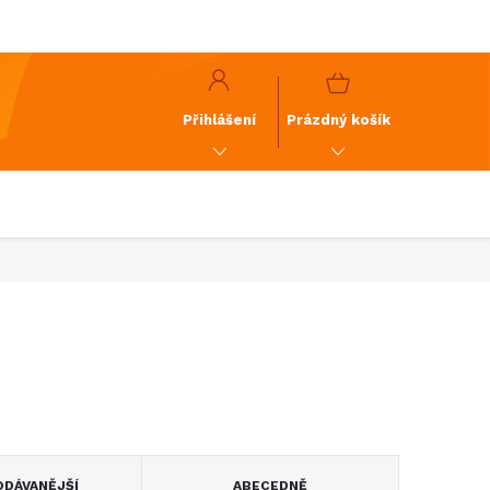
y
GDPR
NÁKUPNÍ
KOŠÍK
Přihlášení
Prázdný košík
DÁVANĚJŠÍ
ABECEDNĚ