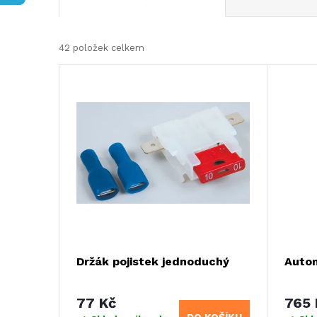
a
42
položek celkem
z
V
e
ý
n
p
í
i
p
s
r
p
Držák pojistek jednoduchý
Autom
o
r
77 Kč
765 
d