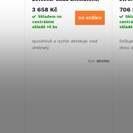
12V
3 658 Kč
706 
Skladem na
Skl
DO KOŠÍKU
centrálním
centrá
skladě
>5 ks
sklad
spolehlivě a rychle detekuje oxid
Snižuj
uhelnatý
dvou z
Kód:
802050