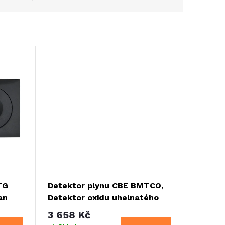
TG
Detektor plynu CBE BMTCO,
an
Detektor oxidu uhelnatého
"CO", 12V
3 658 Kč