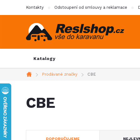
Přejít
Kontakty
Odstoupení od smlouvy a reklamace
D
na
obsah
Katalogy
Prodávané značky
CBE
Domů
CBE
Ř
DOPORUČUJEME
NEJLEV