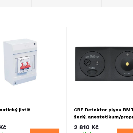
atický jistič
CBE Detektor plynu BM
šedý, anestetikum/prop
12V
Kč
2 810 Kč