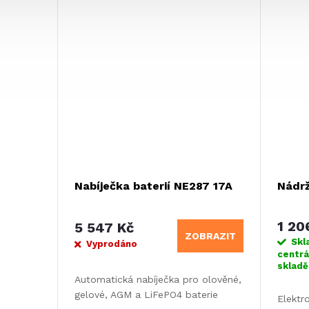
Nabíječka baterií NE287 17A
Nádr
1 20
5 547 Kč
ZOBRAZIT
Skl
Vyprodáno
centrá
sklad
Automatická nabíječka pro olověné,
gelové, AGM a LiFePO4 baterie
Elektr