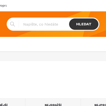
oprava & platba
Katalogy
Showroom
Obchodní podmínk
HLEDAT
NĚJŠÍ
NEJDRAŽŠÍ
NEJPRO