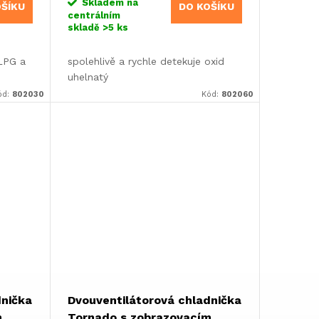
Skladem na
OŠÍKU
DO KOŠÍKU
centrálním
skladě
>5 ks
 LPG a
spolehlivě a rychle detekuje oxid
uhelnatý
ód:
802030
Kód:
802060
dnička
Dvouventilátorová chladnička
m
Tornado s zobrazovacím