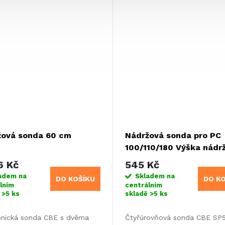
vozech.
žová sonda 60 cm
Nádržová sonda pro PC
100/110/180 Výška nádr
cm
6 Kč
545 Kč
adem na
Skladem na
DO KOŠÍKU
DO K
lním
centrálním
ě
>5 ks
skladě
>5 ks
onická sonda CBE s dvěma
Čtyřúrovňová sonda CBE SP