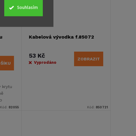
Souhlasím
u
Kabelová vývodka f.85072
53 Kč
ZOBRAZIT
Vyprodáno
OŠÍKU
 krytu
ně
o
Kód:
82055
Kód:
850721