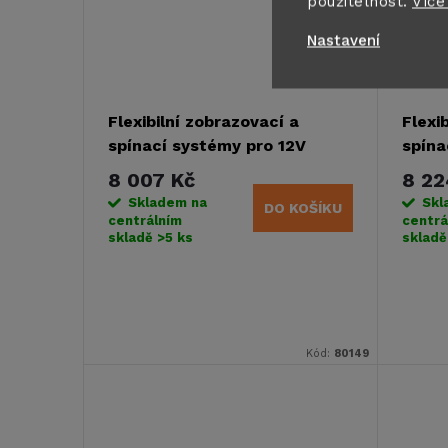
použitelnost.
Více
Nastavení
Flexibilní zobrazovací a
Flexi
spínací systémy pro 12V
spína
elektrické napájení
elekt
8 007 Kč
8 22
Skladem na
Skl
DO KOŠÍKU
centrálním
centrá
skladě
>5 ks
sklad
Kód:
80149