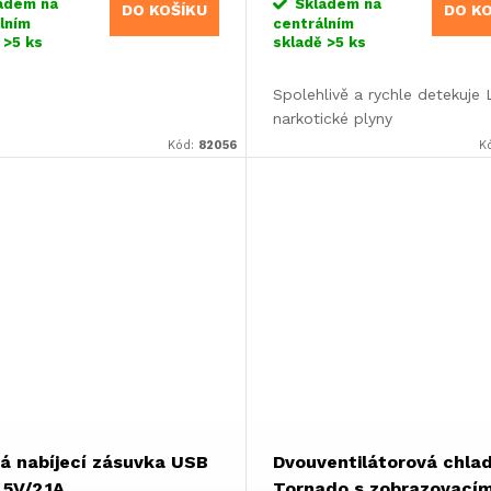
adem na
Skladem na
DO KOŠÍKU
DO K
lním
centrálním
ě
>5 ks
skladě
>5 ks
Spolehlivě a rychle detekuje
narkotické plyny
Kód:
82056
K
tá nabíjecí zásuvka USB
Dvouventilátorová chla
 5V/2,1A
Tornado s zobrazovací