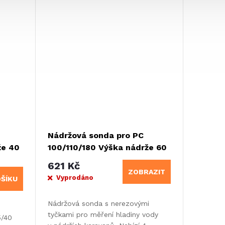
Nádržová sonda pro PC
že 40
100/110/180 Výška nádrže 60
cm
621 Kč
ZOBRAZIT
Vyprodáno
OŠÍKU
Nádržová sonda s nerezovými
tyčkami pro měření hladiny vody
5/40