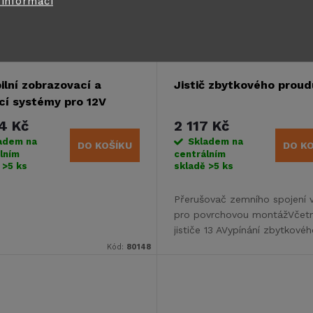
 informací
bilní zobrazovací a
Jistič zbytkového proud
cí systémy pro 12V
rické napájení
4 Kč
2 117 Kč
adem na
Skladem na
DO KOŠÍKU
DO K
lním
centrálním
ě
>5 ks
skladě
>5 ks
Přerušovač zemního spojení v
pro povrchovou montážVčet
jističe 13 AVypínání zbytkovéh
proudu při 30 mA
Kód:
80148