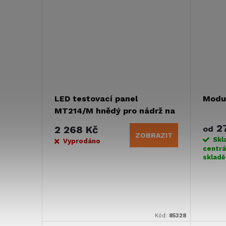
LED testovací panel
Modul
MT214/M hnědý pro nádrž na
pitnou vodu
27
2 268 Kč
od
ZOBRAZIT
Skl
Vyprodáno
centrá
sklad
Kód:
85328