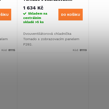
panelem P292
1 634 Kč
Skladem na
OŠÍKU
DO KOŠÍKU
centrálním
skladě
>5 ks
Dvouventilátorová chladnička
nelem
Tornado s zobrazovacím panelem
P292.
Kód:
81115
Kód:
81119