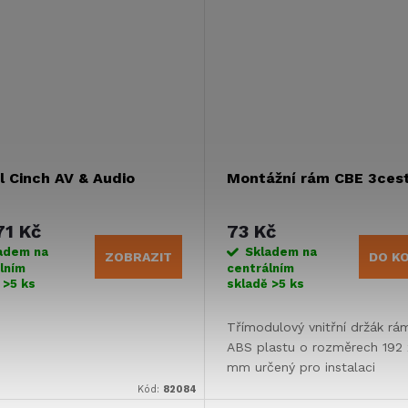
 Cinch AV & Audio
Montážní rám CBE 3ces
1 Kč
73 Kč
adem na
Skladem na
ZOBRAZIT
DO K
lním
centrálním
ě
>5 ks
skladě
>5 ks
Třímodulový vnitřní držák rá
ABS plastu o rozměrech 192 
mm určený pro instalaci
modulárního elektrického sy
Kód:
82084
CBE v karavanech a obytnýc