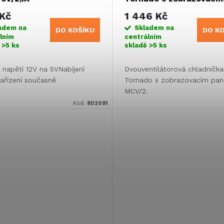
panelem MCV/2
Kč
1 446 Kč
adem na
Skladem na
DO KOŠÍKU
DO K
lním
centrálním
ě
>5 ks
skladě
>5 ks
e napětí 12V na 5VNabíjení
Dvouventilátorová chladnička
ařízení současně
Tornado s zobrazovacím pa
MCV/2.
Kód:
802091