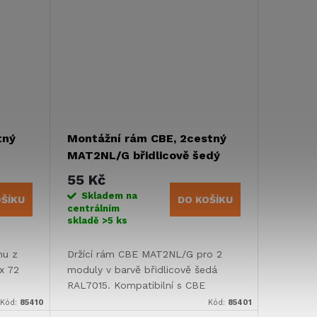
tný
Montážní rám CBE, 2cestný
MAT2NL/G břidlicově šedý
RAL7015
55 Kč
Skladem na
OŠÍKU
DO KOŠÍKU
centrálním
skladě
>5 ks
mu z
Držící rám CBE MAT2NL/G pro 2
x 72
moduly v barvě břidlicově šedá
RAL7015. Kompatibilní s CBE
stému
modulárním systémem, určený pro
Kód:
85410
Kód:
85401
h
panelovou montáž v karavanech.