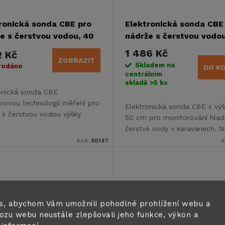
ronická sonda CBE pro
Elektronická sonda CBE
e s čerstvou vodou, 40
nádrže s čerstvou vodou
50cm
1 486 Kč
2 Kč
ZOBRAZIT
Skladem na
rodáno
DO K
centrálním
skladě
>5 ks
onická sonda CBE
rovou technologií měření pro
Elektronická sonda CBE s vý
 s čerstvou vodou výšky
50 cm pro monitorování hlad
 Kompatibilní s ovládacími
čerstvé vody v karavanech. N
 PC210, PC380, PC100...
čtyři úrovně měření a možno
Kód:
80147
K
zkrácení podle potřeby.
s, abychom Vám umožnili pohodlné prohlížení webu a
ozu webu neustále zlepšovali jeho funkce, výkon a