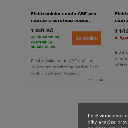
Elektronická sonda CBE pro
Elekt
nádrže s čerstvou vodou,
nádrž
20cm
cm
1 031 Kč
1 14
Skladem na
Vyp
DO KOŠÍKU
centrálním
skladě
>5 ks
Elektr
s odpo
Elektronická sonda CBE s délkou
nádrže
20 cm pro monitoring hladiny čisté
40 cm.
vody v obytných vozech.
panely
Kompatibilní s ovládacími panely
Kód:
80146
PC210/PC380 s 6metrovým...
Používáme cookie
díky analýze prov