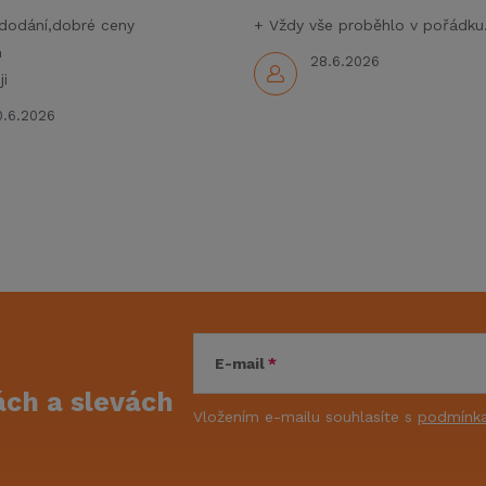
dodání,dobré ceny
+ Vždy vše proběhlo v pořádku
m
28.6.2026
i
0.6.2026
E-mail
kách
a slevách
Vložením e-mailu souhlasíte s
podmínka