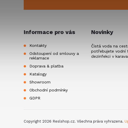
p
u
a
t
Informace pro vás
Novinky
í
Kontakty
Čistá voda na cest
potřebujete vodní f
Odstoupení od smlouvy a
dezinfekci v karav
reklamace
Doprava & platba
Katalogy
Showroom
Obchodní podmínky
GDPR
Copyright 2026
Reslshop.cz
. Všechna práva vyhrazena.
U