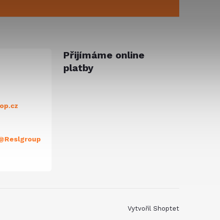
Přijímáme online
platby
op.cz
@Reslgroup
Vytvořil Shoptet