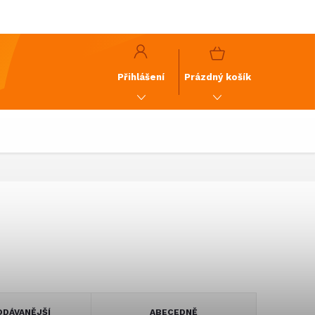
y
GDPR
NÁKUPNÍ
KOŠÍK
Přihlášení
Prázdný košík
DÁVANĚJŠÍ
ABECEDNĚ