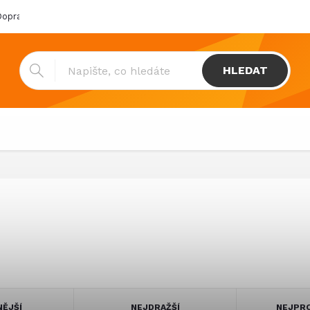
oprava & platba
Katalogy
Showroom
Obchodní podmínk
HLEDAT
NĚJŠÍ
NEJDRAŽŠÍ
NEJPRO