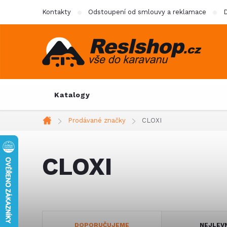
Přejít
Kontakty
Odstoupení od smlouvy a reklamace
D
na
obsah
Katalogy
Prodávané značky
CLOXI
Domů
CLOXI
Ř
DOPORUČUJEME
NEJLEV