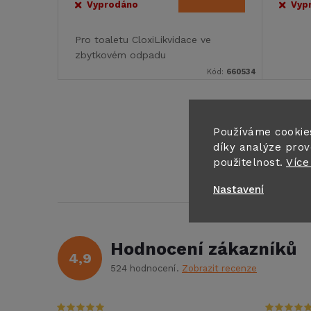
o
Vyprodáno
Vyp
u
d
Pro toaletu CloxiLikvidace ve
k
zbytkovém odpadu
u
Kód:
660534
t
k
ů
O
Používáme cookie
t
díky analýze prov
v
použitelnost.
Více
ů
l
Nastavení
á
d
Hodnocení zákazníků
4,9
a
524 hodnocení
Zobrazit recenze
c