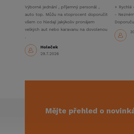
í
Výborné jednání , příjemný personál ,
+ Rychlé 
auto top. Můžu na stoprocent doporučit
- Nezné
p
všem co hledají jakýkoliv pronájem
Doporučuj
r
velkých aut nebo karavanu na dovolenou
3
.
v
Holeček
k
29.7.2026
y
v
ý
p
Z
Mějte přehled o novin
i
á
s