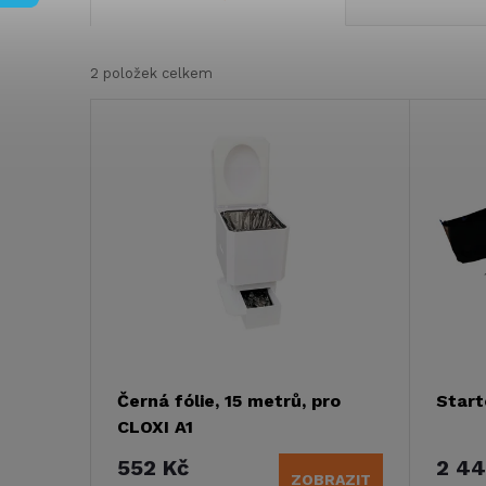
a
2
položek celkem
z
V
e
ý
n
p
í
i
p
s
r
p
Černá fólie, 15 metrů, pro
Start
o
CLOXI A1
r
d
552 Kč
2 44
ZOBRAZIT