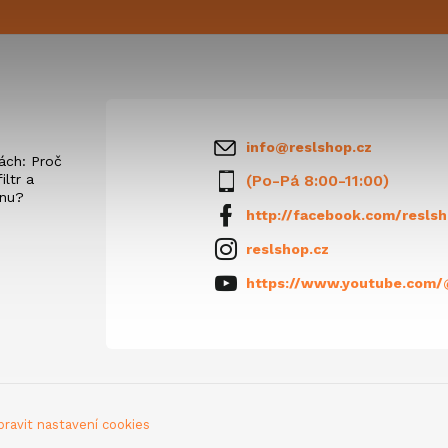
info
@
reslshop.cz
ách: Proč
iltr a
(Po-Pá 8:00-11:00)
anu?
http://facebook.com/reslsh
reslshop.cz
https://www.youtube.com/
pravit nastavení cookies