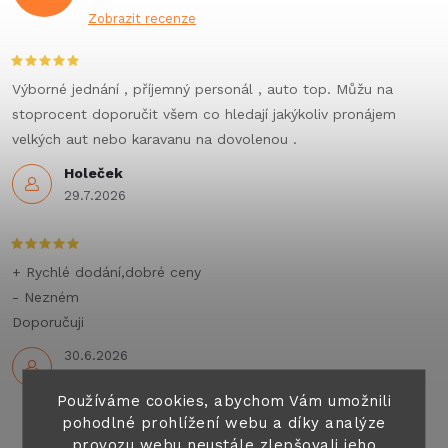
Zobrazit recenze
Výborné jednání , příjemný personál , auto top. Můžu na
stoprocent doporučit všem co hledají jakýkoliv pronájem
velkých aut nebo karavanu na dovolenou .
Holeček
29.7.2026
+ Rychlé dodání,dobré ceny
- Nezném
Doporučuji
30.6.2026
Používáme cookies, abychom Vám umožnili
pohodlné prohlížení webu a díky analýze
provozu webu neustále zlepšovali jeho