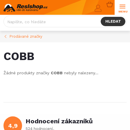
Přejít
NÁKUPNÍ
na
KOŠÍK
obsah
HLEDAT
Prodávané značky
COBB
Žádné produkty značky
COBB
nebyly nalezeny...
Hodnocení zákazníků
4,9
524 hodnocení