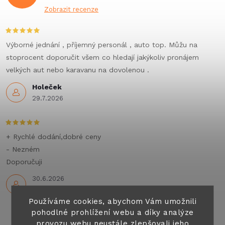
Zobrazit recenze
Výborné jednání , příjemný personál , auto top. Můžu na
stoprocent doporučit všem co hledají jakýkoliv pronájem
velkých aut nebo karavanu na dovolenou .
Holeček
29.7.2026
+ Rychlé dodání,dobré ceny
- Nezném
Doporučuji
30.6.2026
Používáme cookies, abychom Vám umožnili
pohodlné prohlížení webu a díky analýze
provozu webu neustále zlepšovali jeho