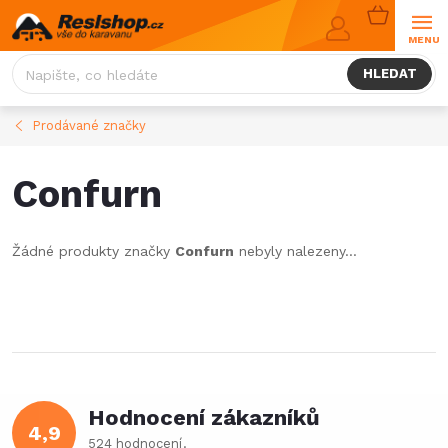
Přejít
NÁKUPNÍ
na
KOŠÍK
obsah
HLEDAT
Prodávané značky
Confurn
Žádné produkty značky
Confurn
nebyly nalezeny...
Hodnocení zákazníků
4,9
524 hodnocení