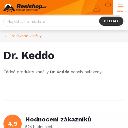
Přejít
NÁKUPNÍ
na
KOŠÍK
obsah
HLEDAT
Prodávané značky
Dr. Keddo
Žádné produkty značky
Dr. Keddo
nebyly nalezeny...
Hodnocení zákazníků
4,9
524 hodnocení