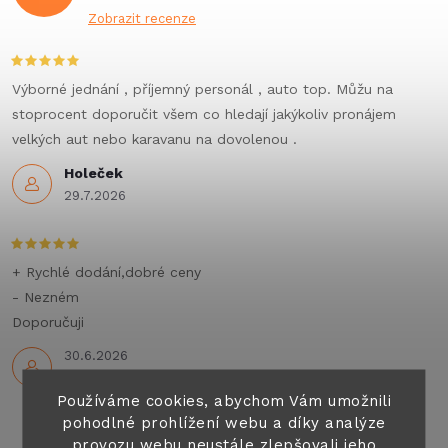
Zobrazit recenze
Výborné jednání , příjemný personál , auto top. Můžu na
stoprocent doporučit všem co hledají jakýkoliv pronájem
velkých aut nebo karavanu na dovolenou .
Holeček
29.7.2026
+ Rychlé dodání,dobré ceny
- Nezném
Doporučuji
30.6.2026
Používáme cookies, abychom Vám umožnili
pohodlné prohlížení webu a díky analýze
provozu webu neustále zlepšovali jeho