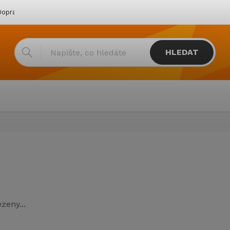
oprava & platba
Katalogy
Showroom
Obchodní podmínk
HLEDAT
zeny...