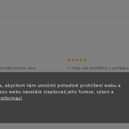
dodání,dobré ceny
+ Vždy vše proběhlo v pořádku
m
28.6.2026
i
s, abychom Vám umožnili pohodlné prohlížení webu a
ozu webu neustále zlepšovali jeho funkce, výkon a
0.6.2026
 informací