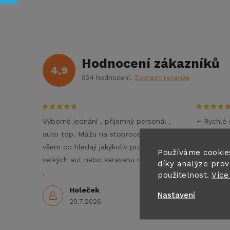
Hodnocení zákazníků
4,9
524 hodnocení
Zobrazit recenze
Výborné jednání , příjemný personál ,
+ Rychlé 
auto top. Můžu na stoprocent doporučit
- Nezné
všem co hledají jakýkoliv pronájem
Doporučuj
Používáme cookie
velkých aut nebo karavanu na dovolenou
díky analýze prov
3
.
použitelnost.
Více
Holeček
Nastavení
29.7.2026