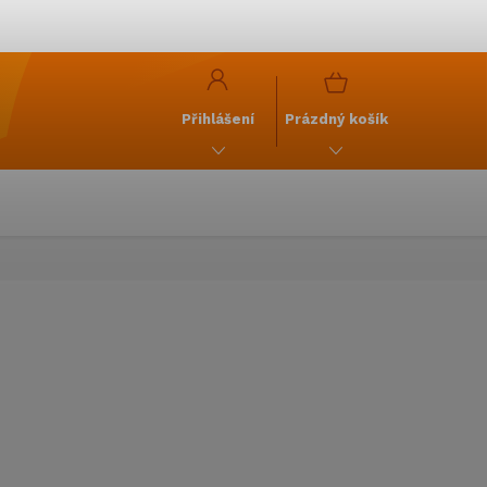
y
GDPR
NÁKUPNÍ
KOŠÍK
Přihlášení
Prázdný košík