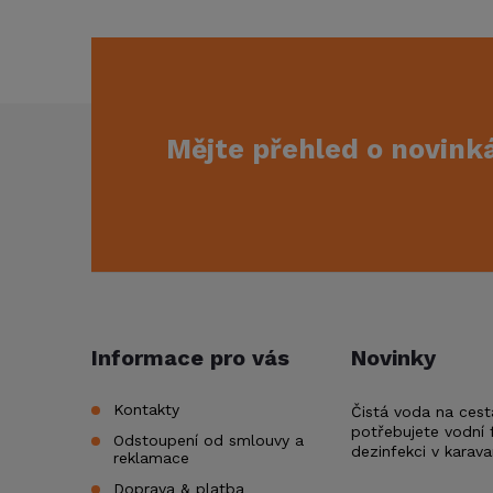
Z
Mějte přehled o novin
á
p
a
t
Informace pro vás
Novinky
í
Kontakty
Čistá voda na cest
potřebujete vodní f
Odstoupení od smlouvy a
dezinfekci v karav
reklamace
Doprava & platba