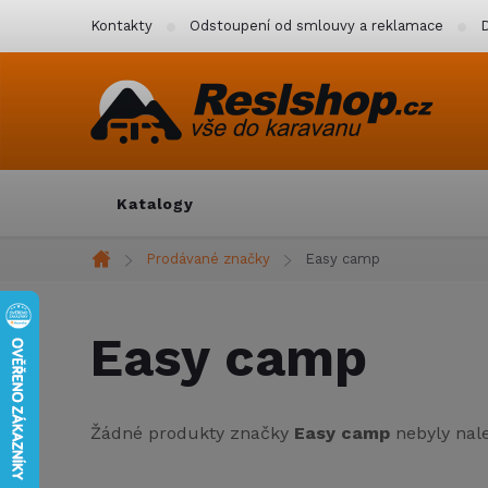
Přejít
Kontakty
Odstoupení od smlouvy a reklamace
D
na
obsah
Katalogy
Prodávané značky
Easy camp
Domů
Easy camp
Žádné produkty značky
Easy camp
nebyly nale