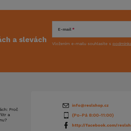
E-mail
kách
a slevách
Vložením e-mailu souhlasíte s
podmínka
info
@
reslshop.cz
ách: Proč
iltr a
(Po-Pá 8:00-11:00)
anu?
http://facebook.com/reslsh