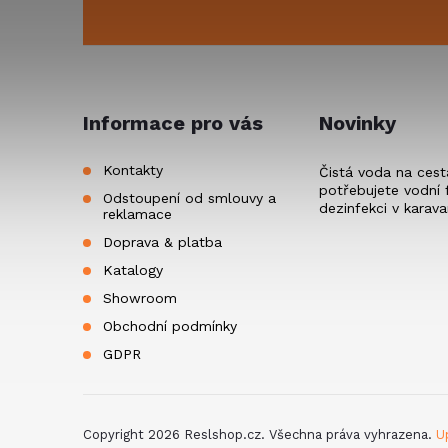
p
u
a
t
Informace pro vás
Novinky
í
Kontakty
Čistá voda na cest
potřebujete vodní f
Odstoupení od smlouvy a
dezinfekci v karav
reklamace
Doprava & platba
Katalogy
Showroom
Obchodní podmínky
GDPR
Copyright 2026
Reslshop.cz
. Všechna práva vyhrazena.
U