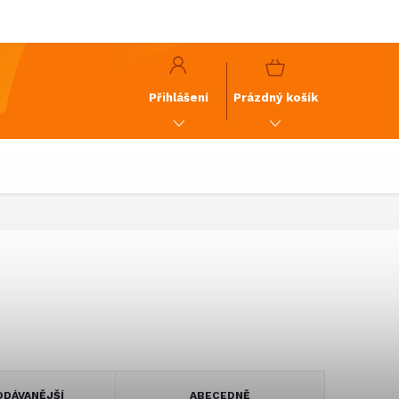
y
GDPR
NÁKUPNÍ
KOŠÍK
Přihlášení
Prázdný košík
DÁVANĚJŠÍ
ABECEDNĚ