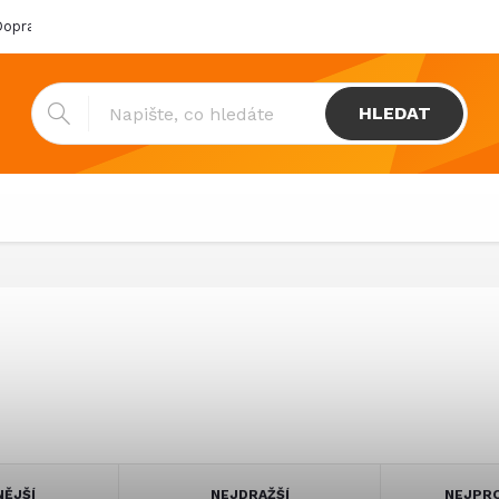
oprava & platba
Katalogy
Showroom
Obchodní podmínk
HLEDAT
NĚJŠÍ
NEJDRAŽŠÍ
NEJPRO