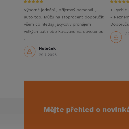
í
Výborné jednání , příjemný personál ,
+ Rychlé 
auto top. Můžu na stoprocent doporučit
- Nezné
p
všem co hledají jakýkoliv pronájem
Doporučuj
r
velkých aut nebo karavanu na dovolenou
3
.
v
Holeček
k
29.7.2026
y
v
ý
p
Z
Mějte přehled o novin
i
á
s