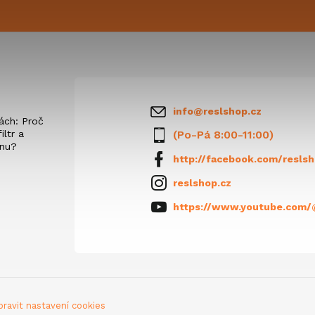
info
@
reslshop.cz
ách: Proč
iltr a
(Po-Pá 8:00-11:00)
anu?
http://facebook.com/reslsh
reslshop.cz
https://www.youtube.com/
pravit nastavení cookies