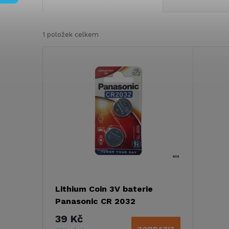
a
1
položek celkem
z
V
e
ý
n
p
í
i
p
s
r
p
Lithium Coin 3V baterie
o
Panasonic CR 2032
r
39 Kč
d
ZOBRAZIT