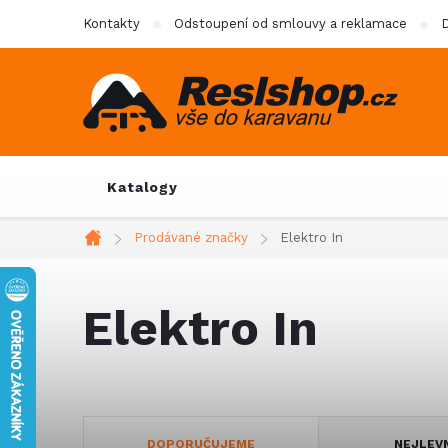
Přejít
Kontakty
Odstoupení od smlouvy a reklamace
D
na
obsah
Katalogy
Prodávané značky
Elektro In
Domů
Elektro In
Ř
DOPORUČUJEME
NEJLEV