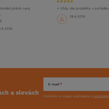
dodání,dobré ceny
+ Vždy vše proběhlo v pořádku
m
28.6.2026
i
0.6.2026
E-mail
kách
a slevách
Vložením e-mailu souhlasíte s
podmínka