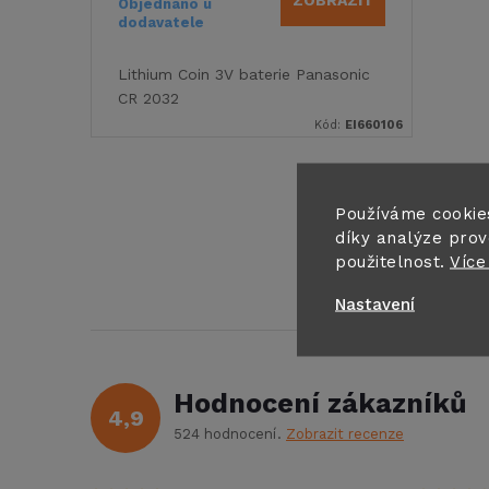
o
Objednáno u
dodavatele
u
d
Lithium Coin 3V baterie Panasonic
k
CR 2032
u
Kód:
EI660106
t
k
ů
O
Používáme cookie
t
díky analýze prov
v
použitelnost.
Více
ů
l
Nastavení
á
d
Hodnocení zákazníků
4,9
a
524 hodnocení
Zobrazit recenze
c