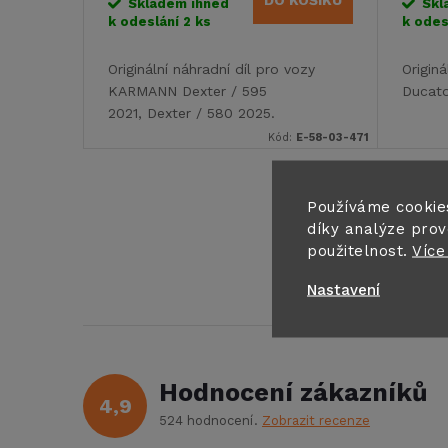
DO KOŠÍKU
o
Skladem ihned
Skl
k odeslání
2 ks
k odes
u
d
Originální náhradní díl pro vozy
Originá
k
KARMANN Dexter / 595
Ducato
u
2021, Dexter / 580 2025.
t
Kód:
E-58-03-471
k
ů
t
Používáme cookie
O
díky analýze prov
použitelnost.
Více
ů
v
Nastavení
l
á
d
Hodnocení zákazníků
4,9
a
524 hodnocení
Zobrazit recenze