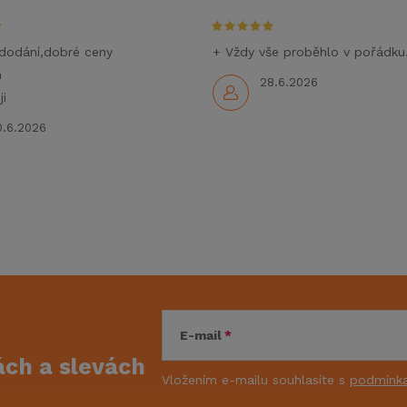
dodání,dobré ceny
+ Vždy vše proběhlo v pořádku
m
28.6.2026
i
0.6.2026
E-mail
kách
a slevách
Vložením e-mailu souhlasíte s
podmínka