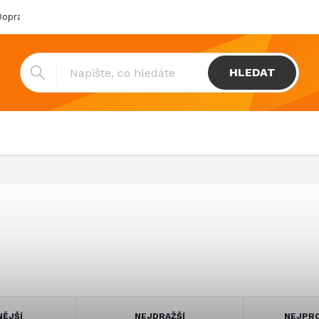
oprava & platba
Katalogy
Showroom
Obchodní podmínk
HLEDAT
NĚJŠÍ
NEJDRAŽŠÍ
NEJPRO