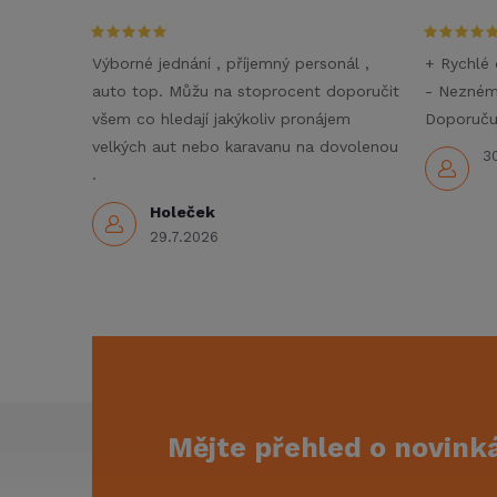
c
í
Výborné jednání , příjemný personál ,
+ Rychlé 
auto top. Můžu na stoprocent doporučit
- Nezné
p
všem co hledají jakýkoliv pronájem
Doporučuj
r
velkých aut nebo karavanu na dovolenou
3
.
v
Holeček
k
29.7.2026
y
v
ý
p
Z
Mějte přehled o novin
i
á