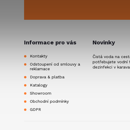
s
p
u
a
t
Informace pro vás
Novinky
í
Kontakty
Čistá voda na cest
potřebujete vodní f
Odstoupení od smlouvy a
dezinfekci v karav
reklamace
Doprava & platba
Katalogy
Showroom
Obchodní podmínky
GDPR