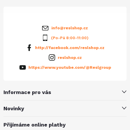
t
í
info
@
reslshop.cz
(Po-Pá 8:00-11:00)
http://facebook.com/reslshop.cz
reslshop.cz
https://www.youtube.com/@Reslgroup
Informace pro vás
Novinky
Přijímáme online platby