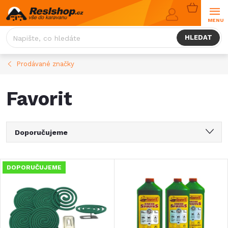
Přejít
NÁKUPNÍ
na
KOŠÍK
obsah
HLEDAT
Prodávané značky
Favorit
Ř
Doporučujeme
a
Nejlevnější
V
DOPORUČUJEME
Nejdražší
z
ý
Nejprodávanější
e
Abecedně
p