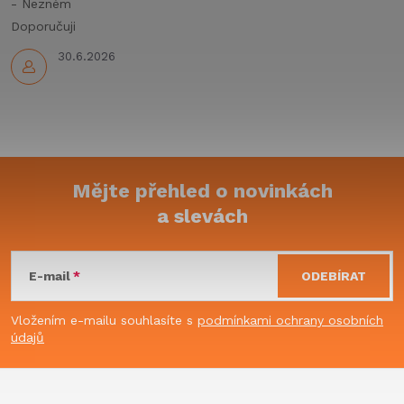
y
- Nezném
Doporučuji
v
30.6.2026
ý
p
i
s
Mějte přehled o novinkách
u
a slevách
Z
á
E-mail
ODEBÍRAT
p
Vložením e-mailu souhlasíte s
podmínkami ochrany osobních
údajů
a