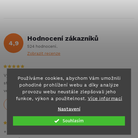
ů
v
ů
l
á
Hodnocení zákazníků
d
4,9
524 hodnocení
a
Zobrazit recenze
c
í
Výborné jednání , příjemný personál , auto top. Můžu na
Používáme cookies, abychom Vám umožnili
stoprocent doporučit všem co hledají jakýkoliv pronájem
pohodlné prohlížení webu a díky analýze
p
velkých aut nebo karavanu na dovolenou .
provozu webu neustále zlepšovali jeho
funkce, výkon a použitelnost.
Více informací
r
Holeček
29.7.2026
Nastavení
v
Souhlasím
k
+ Rychlé dodání,dobré ceny