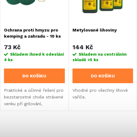
n
i
í
s
Ochrana proti hmyzu pro
Metylované lihoviny
p
kemping a zahradu - 10 ks
p
r
73 Kč
144 Kč
r
Skladem ihned k odeslání
Skladem na centrálním
4 ks
skladě
>5 ks
o
o
DO KOŠÍKU
DO KOŠÍKU
d
d
Praktické a účinné řešení pro
Vhodné pro všechny lihové
u
bezstarostné chvíle strávené
vařiče.
u
venku při grilování,
k
kempování nebo rybaření.
k
t
O
t