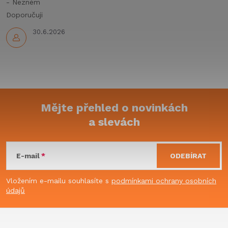
y
- Nezném
Doporučuji
v
30.6.2026
ý
p
i
s
Mějte přehled o novinkách
u
a slevách
Z
á
E-mail
ODEBÍRAT
p
Vložením e-mailu souhlasíte s
podmínkami ochrany osobních
údajů
a