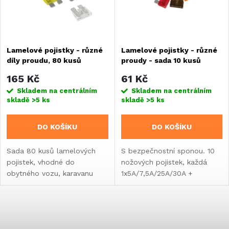
n
i
í
s
Lamelové pojistky - různé
Lamelové pojistky - různé
p
díly proudu, 80 kusů
proudy - sada 10 kusů
p
r
165 Kč
61 Kč
r
Skladem na centrálním
Skladem na centrálním
skladě
>5 ks
skladě
>5 ks
o
o
DO KOŠÍKU
DO KOŠÍKU
d
d
Sada 80 kusů lamelových
S bezpečnostní sponou. 10
u
pojistek, vhodné do
nožových pojistek, každá
u
obytného vozu, karavanu
1x5A/7,5A/25A/30A +
k
nebo vestavby.
2x10A/15A/20A
k
t
O
t