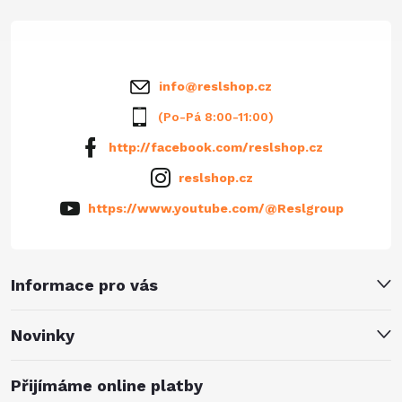
t
í
info
@
reslshop.cz
(Po-Pá 8:00-11:00)
http://facebook.com/reslshop.cz
reslshop.cz
https://www.youtube.com/@Reslgroup
Informace pro vás
Novinky
Přijímáme online platby