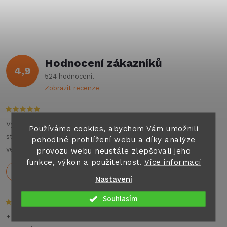
ů
v
ů
l
á
Hodnocení zákazníků
d
4,9
524 hodnocení
a
Zobrazit recenze
c
í
Výborné jednání , příjemný personál , auto top. Můžu na
Používáme cookies, abychom Vám umožnili
stoprocent doporučit všem co hledají jakýkoliv pronájem
pohodlné prohlížení webu a díky analýze
p
velkých aut nebo karavanu na dovolenou .
provozu webu neustále zlepšovali jeho
funkce, výkon a použitelnost.
Více informací
r
Holeček
29.7.2026
Nastavení
v
Souhlasím
k
+ Rychlé dodání,dobré ceny