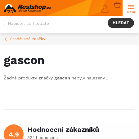
Přejít
NÁKUPNÍ
na
KOŠÍK
obsah
HLEDAT
Prodávané značky
gascon
Žádné produkty značky
gascon
nebyly nalezeny...
Hodnocení zákazníků
4,9
524 hodnocení