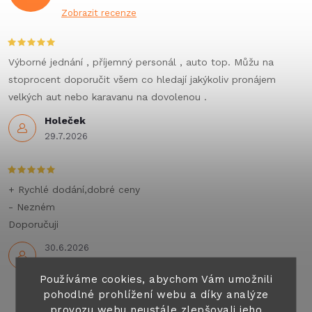
Zobrazit recenze
Výborné jednání , příjemný personál , auto top. Můžu na
stoprocent doporučit všem co hledají jakýkoliv pronájem
velkých aut nebo karavanu na dovolenou .
Holeček
29.7.2026
+ Rychlé dodání,dobré ceny
- Nezném
Doporučuji
30.6.2026
Používáme cookies, abychom Vám umožnili
pohodlné prohlížení webu a díky analýze
provozu webu neustále zlepšovali jeho