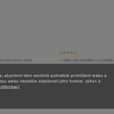
dodání,dobré ceny
+ Vždy vše proběhlo v pořádku
m
28.6.2026
i
s, abychom Vám umožnili pohodlné prohlížení webu a
ozu webu neustále zlepšovali jeho funkce, výkon a
0.6.2026
 informací