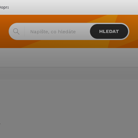
oprava & platba
Katalogy
Showroom
Obchodní podmínk
HLEDAT
.