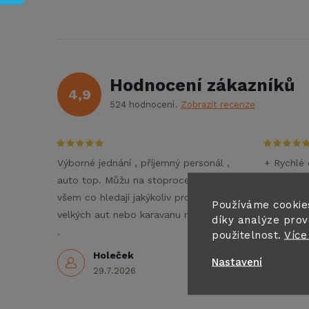
Hodnocení zákazníků
4,9
524 hodnocení
Zobrazit recenze
Výborné jednání , příjemný personál ,
+ Rychlé 
auto top. Můžu na stoprocent doporučit
- Nezné
všem co hledají jakýkoliv pronájem
Doporučuj
Používáme cookie
velkých aut nebo karavanu na dovolenou
díky analýze prov
3
.
použitelnost.
Více
Holeček
Nastavení
29.7.2026