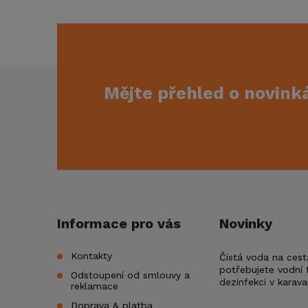
Z
Mějte přehled o novin
á
p
a
t
Informace pro vás
Novinky
í
Kontakty
Čistá voda na cest
potřebujete vodní f
Odstoupení od smlouvy a
dezinfekci v karav
reklamace
Doprava & platba