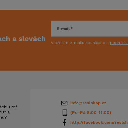
E-mail
kách
a slevách
Vložením e-mailu souhlasíte s
podmínka
info
@
reslshop.cz
ách: Proč
iltr a
(Po-Pá 8:00-11:00)
anu?
http://facebook.com/reslsh