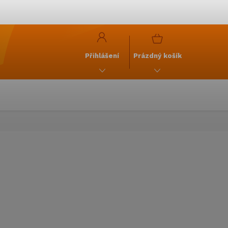
y
GDPR
NÁKUPNÍ
KOŠÍK
Přihlášení
Prázdný košík