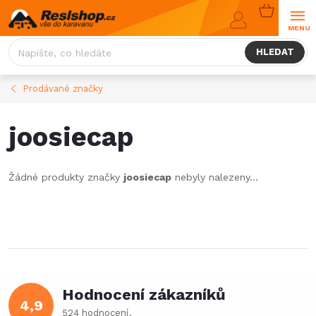
Přejít
NÁKUPNÍ
na
KOŠÍK
obsah
HLEDAT
Prodávané značky
joosiecap
Žádné produkty značky
joosiecap
nebyly nalezeny...
Hodnocení zákazníků
4,9
524 hodnocení