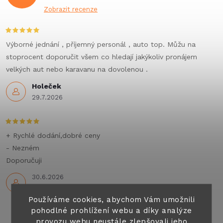
Zobrazit recenze
Výborné jednání , příjemný personál , auto top. Můžu na
stoprocent doporučit všem co hledají jakýkoliv pronájem
velkých aut nebo karavanu na dovolenou .
Holeček
29.7.2026
+ Rychlé dodání,dobré ceny
- Nezném
Doporučuji
30.6.2026
Používáme cookies, abychom Vám umožnili
pohodlné prohlížení webu a díky analýze
provozu webu neustále zlepšovali jeho