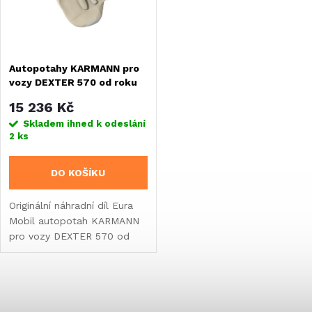
n
i
í
s
Autopotahy KARMANN pro
p
vozy DEXTER 570 od roku
p
2025
r
15 236 Kč
r
Skladem ihned k odeslání
2 ks
o
o
DO KOŠÍKU
d
d
Originální náhradní díl Eura
u
Mobil autopotah KARMANN
u
pro vozy DEXTER 570 od
k
roku 2025.
k
t
O
t