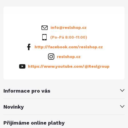
t
í
info
@
reslshop.cz
(Po-Pá 8:00-11:00)
http://facebook.com/reslshop.cz
reslshop.cz
https://www.youtube.com/@Reslgroup
Informace pro vás
Novinky
Přijímáme online platby