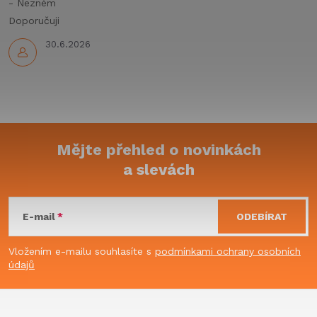
y
- Nezném
Doporučuji
v
30.6.2026
ý
p
i
s
Mějte přehled o novinkách
u
a slevách
Z
á
E-mail
ODEBÍRAT
p
Vložením e-mailu souhlasíte s
podmínkami ochrany osobních
údajů
a