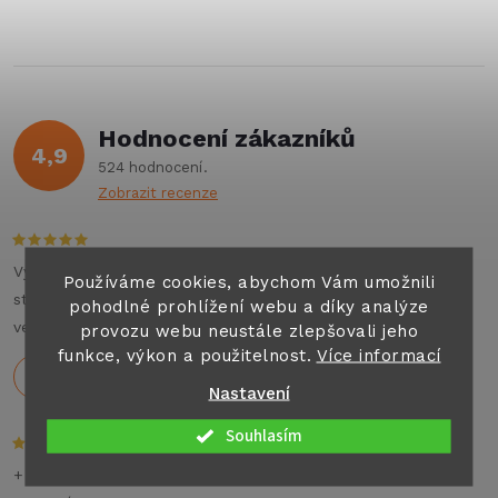
ů
v
ů
l
á
Hodnocení zákazníků
d
4,9
524 hodnocení
a
Zobrazit recenze
c
í
Výborné jednání , příjemný personál , auto top. Můžu na
Používáme cookies, abychom Vám umožnili
stoprocent doporučit všem co hledají jakýkoliv pronájem
pohodlné prohlížení webu a díky analýze
p
velkých aut nebo karavanu na dovolenou .
provozu webu neustále zlepšovali jeho
funkce, výkon a použitelnost.
Více informací
r
Holeček
29.7.2026
Nastavení
v
Souhlasím
k
+ Rychlé dodání,dobré ceny