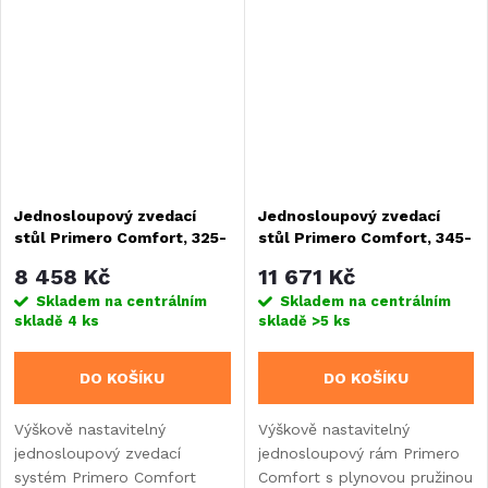
s nosností 40 kg a vlastní
z práškově lakované oceli.
hmotností 7,7 kg.
Jednosloupový zvedací
Jednosloupový zvedací
stůl Primero Comfort, 325-
stůl Primero Comfort, 345-
685 mm, stříbrno-šedý
705 mm, stříbrno-šedý
8 458 Kč
11 671 Kč
Skladem na centrálním
Skladem na centrálním
skladě
4 ks
skladě
>5 ks
DO KOŠÍKU
DO KOŠÍKU
Výškově nastavitelný
Výškově nastavitelný
jednosloupový zvedací
jednosloupový rám Primero
systém Primero Comfort
Comfort s plynovou pružinou