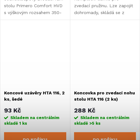
stolu Primero Comfort HVD
zvedací pružinu. Lze zapojit
s výškovým rozsahem 350-
dohromady, skládá se z
710 mm a otočnou
vodicí trubky, vodicí trubky
základnou 360°. Nabízí
pružiny a pružiny pro
plynulé nastavení výšky
automatický zvedací stůl
a nosnost...
HTA 116.
Koncové uzávěry HTA 116, 2
Koncovka pro zvedací nohu
ks, šedé
stolu HTA 116 (2 ks)
93 Kč
288 Kč
Skladem na centrálním
Skladem na centrálním
skladě
1 ks
skladě
>5 ks
DO KOŠÍKU
DO KOŠÍKU