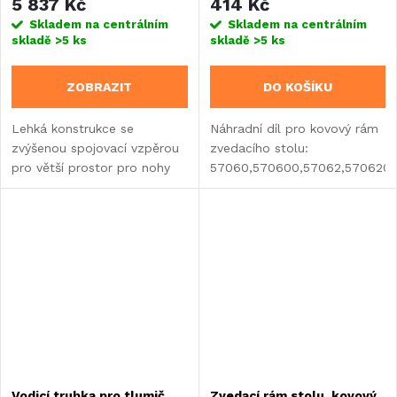
5 837 Kč
414 Kč
Skladem na centrálním
Skladem na centrálním
skladě
>5 ks
skladě
>5 ks
ZOBRAZIT
DO KOŠÍKU
Lehká konstrukce se
Náhradní díl pro kovový rám
zvýšenou spojovací vzpěrou
zvedacího stolu:
pro větší prostor pro nohy
57060,570600,57062,570620,
(výhoda pro úzké skupiny
sedících), práškově lakovaná.
Výška: min. 30, max. 65,5
cm. Nosnost: stůl 40...
Vodicí trubka pro tlumič
Zvedací rám stolu, kovový