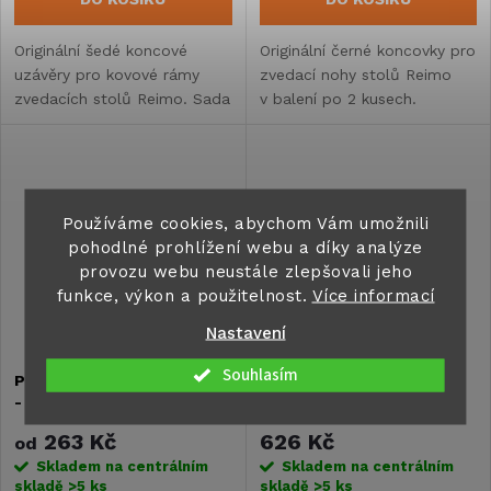
Originální šedé koncové
Originální černé koncovky pro
uzávěry pro kovové rámy
zvedací nohy stolů Reimo
zvedacích stolů Reimo. Sada
v balení po 2 kusech.
obsahuje 2 kusy ochranných
Kompatibilní s modely
krytek zajišťujících estetický
57060, 570600 a příbuznými
vzhled a ochranu vašeho...
variantami. Snadná montáž
bez...
Používáme cookies, abychom Vám umožnili
pohodlné prohlížení webu a díky analýze
provozu webu neustále zlepšovali jeho
funkce, výkon a použitelnost.
Více informací
Nastavení
Souhlasím
Pant pro prodloužení stolu
Prodlužovací desky pro
- různé délky
HTA 116
263 Kč
626 Kč
od
Skladem na centrálním
Skladem na centrálním
skladě
>5 ks
skladě
>5 ks