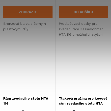
ZOBRAZIT
DO KOŠÍKU
Bronzová barva s černými
Prodlužovací desky pro
plastovými díly.
zvedací rám Kesseböhmer
HTA 116 umožňující zvýšení
pracovní výšky stolu
v karavanu. Ocelová
konstrukce s práškovým
nástřikem v světle šedé...
Rám zvedacího stolu HTA
Tlaková pružina pro kovový
116
rám zvedacího stolu HTA
116