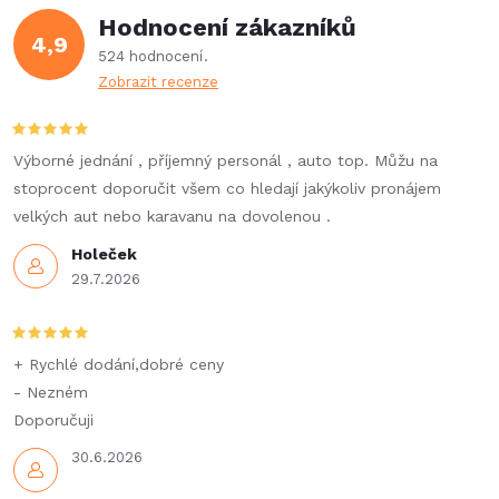
Hodnocení zákazníků
d
4,9
524 hodnocení
a
Zobrazit recenze
c
í
Výborné jednání , příjemný personál , auto top. Můžu na
stoprocent doporučit všem co hledají jakýkoliv pronájem
p
velkých aut nebo karavanu na dovolenou .
r
Holeček
29.7.2026
v
k
+ Rychlé dodání,dobré ceny
y
- Nezném
Doporučuji
v
30.6.2026
ý