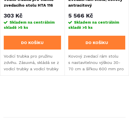
zvedacího stolu HTA 116
antracitový
303 Kč
5 566 Kč
Skladem na centrálním
Skladem na centrálním
skladě
>5 ks
skladě
>5 ks
DO KOŠÍKU
DO KOŠÍKU
Vodicí trubka pro pružinu
Kovový zvedací rám stolu
zdvihu. Zásuvná, skládá se z
s nastavitelnou výškou 30-
vodicí trubky a vodicí trubky
70 cm a šířkou 600 mm pro
pružiny pro automatický
karavany a motorhomy.
zvedací stůl HTA 116.
Multifunkční řešení
s klapkovým mechanismem...
O
v
l
á