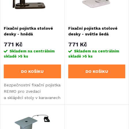
n
i
í
s
Fixační pojistka stolové
Fixační pojistka stolové
p
desky - hnědá
desky - světle šedá
p
r
771 Kč
771 Kč
r
Skladem na centrálním
Skladem na centrálním
skladě
>5 ks
skladě
>5 ks
o
o
DO KOŠÍKU
DO KOŠÍKU
d
d
Bezpečnostní fixační pojistka
u
REIMO pro zvedací
u
a sklápěcí stoly v karavanech
k
a obytných vozech.
k
Vyrobena z oceli s hnědou
t
povrchovou úpravou RAL
t
8014.