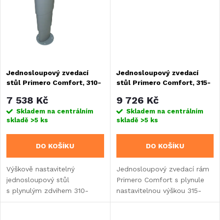
ů
ů
Jednosloupový zvedací
Jednosloupový zvedací
stůl Primero Comfort, 310-
stůl Primero Comfort, 315-
670 mm, stříbrno-šedý
675 mm, stříbrno-šedý
7 538 Kč
9 726 Kč
Skladem na centrálním
Skladem na centrálním
skladě
>5 ks
skladě
>5 ks
DO KOŠÍKU
DO KOŠÍKU
Výškově nastavitelný
Jednosloupový zvedací rám
jednosloupový stůl
Primero Comfort s plynule
s plynulým zdvihem 310-
nastavitelnou výškou 315-
670 mm pro karavany.
675 mm a nosností 40 kg.
Hliníková konstrukce
Volně stojící konstrukce