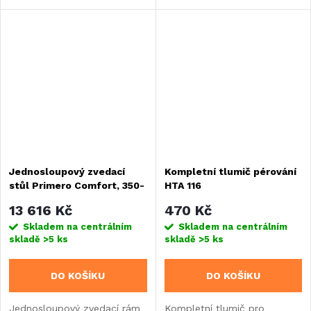
HSK s rozsahem 325-
umožňující plynulé nastavení
685 mm a plynovou
výšky v rozsahu 345-705 mm
pružinou. Nabízí nosnost
pro univerzální použití...
40 kg a tichý chod.
Jednosloupový zvedací
Kompletní tlumič pérování
stůl Primero Comfort, 350-
HTA 116
710 mm, stříbrno-šedý
13 616 Kč
470 Kč
Skladem na centrálním
Skladem na centrálním
skladě
>5 ks
skladě
>5 ks
DO KOŠÍKU
DO KOŠÍKU
Jednosloupový zvedací rám
Kompletní tlumič pro