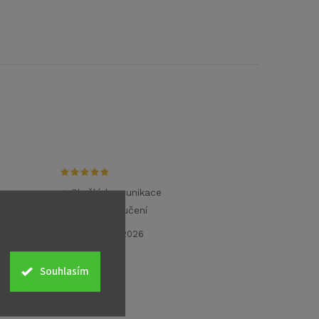
.
+ Skvělá komunikace
+ Rychlé doručení
26.6.2026
Souhlasím