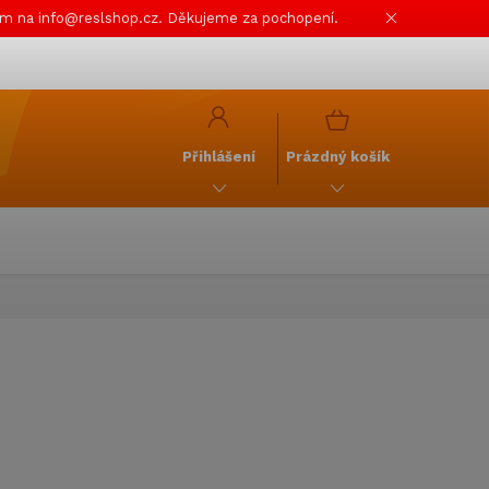
em na info@reslshop.cz. Děkujeme za pochopení.
y
GDPR
NÁKUPNÍ
KOŠÍK
Přihlášení
Prázdný košík