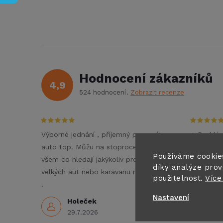
Hodnocení zákazníků
4,9
524 hodnocení
Zobrazit recenze
Výborné jednání , příjemný personál ,
+ Rychlé 
auto top. Můžu na stoprocent doporučit
- Nezné
Používáme cookie
všem co hledají jakýkoliv pronájem
Doporučuj
díky analýze prov
velkých aut nebo karavanu na dovolenou
3
použitelnost.
Více
.
Nastavení
Holeček
29.7.2026