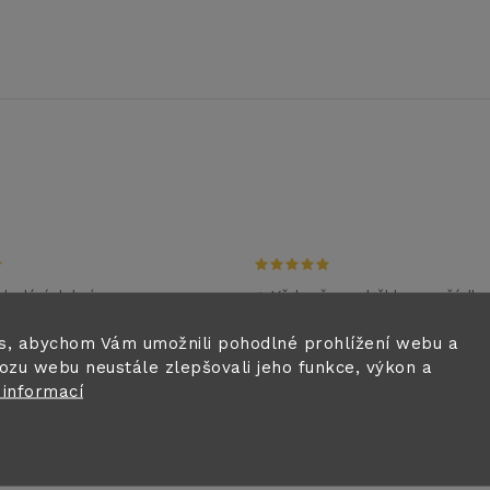
dodání,dobré ceny
+ Vždy vše proběhlo v pořádku
m
28.6.2026
s, abychom Vám umožnili pohodlné prohlížení webu a
i
ozu webu neustále zlepšovali jeho funkce, výkon a
0.6.2026
 informací