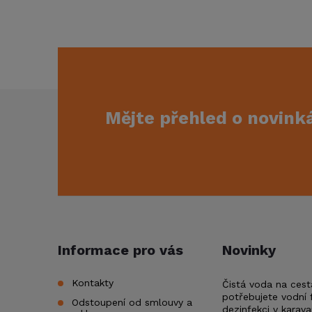
Z
Mějte přehled o novin
á
p
a
t
Informace pro vás
Novinky
í
Kontakty
Čistá voda na cest
potřebujete vodní f
Odstoupení od smlouvy a
dezinfekci v karav