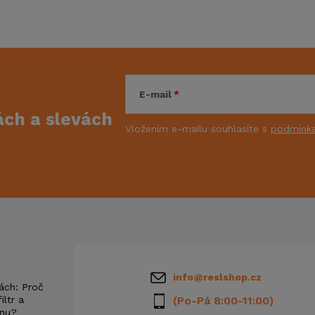
E-mail
kách
a slevách
Vložením e-mailu souhlasíte s
podmínka
info
@
reslshop.cz
ách: Proč
iltr a
(Po-Pá 8:00-11:00)
anu?