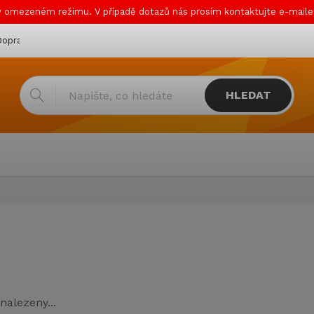
v omezeném režimu. V případě dotazů nás prosím kontaktujte e-mail
oprava & platba
Katalogy
Showroom
Obchodní podmínk
HLEDAT
nalezeny...