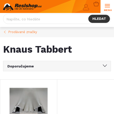
Přejít
NÁKUPNÍ
na
KOŠÍK
obsah
HLEDAT
Prodávané značky
Knaus Tabbert
Ř
Doporučujeme
a
Nejlevnější
V
Nejdražší
z
ý
Nejprodávanější
e
Abecedně
p