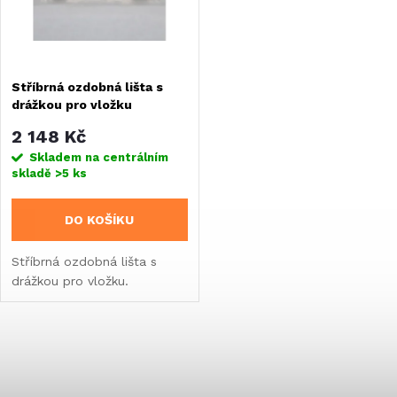
n
i
í
s
Stříbrná ozdobná lišta s
p
drážkou pro vložku
p
r
2 148 Kč
r
Skladem na centrálním
skladě
>5 ks
o
o
DO KOŠÍKU
d
d
Stříbrná ozdobná lišta s
u
drážkou pro vložku.
u
k
k
O
t
t
v