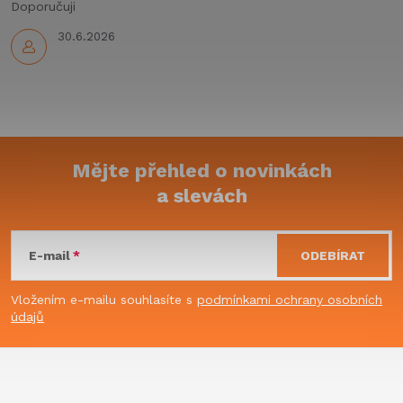
Doporučuji
v
30.6.2026
ý
p
i
s
Mějte přehled o novinkách
u
a slevách
Z
á
E-mail
ODEBÍRAT
p
Vložením e-mailu souhlasíte s
podmínkami ochrany osobních
údajů
a
t