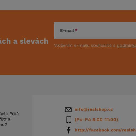
E-mail
kách
a slevách
Vložením e-mailu souhlasíte s
podmínka
info
@
reslshop.cz
ách: Proč
iltr a
(Po-Pá 8:00-11:00)
anu?
http://facebook.com/reslsh