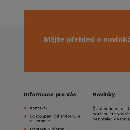
Z
Mějte přehled o novin
á
p
a
t
Informace pro vás
Novinky
í
Kontakty
Čistá voda na cest
potřebujete vodní f
Odstoupení od smlouvy a
dezinfekci v karav
reklamace
Doprava & platba