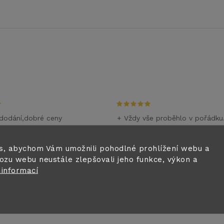
dodání,dobré ceny
+ Vždy vše proběhlo v pořádku
m
28.6.2026
i
s, abychom Vám umožnili pohodlné prohlížení webu a
ozu webu neustále zlepšovali jeho funkce, výkon a
0.6.2026
 informací