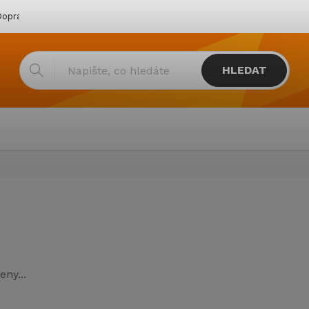
oprava & platba
Katalogy
Showroom
Obchodní podmínk
HLEDAT
ny...