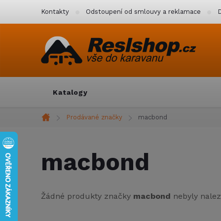
Přejít
Kontakty
Odstoupení od smlouvy a reklamace
D
na
obsah
Katalogy
Prodávané značky
macbond
Domů
macbond
Žádné produkty značky
macbond
nebyly naleze