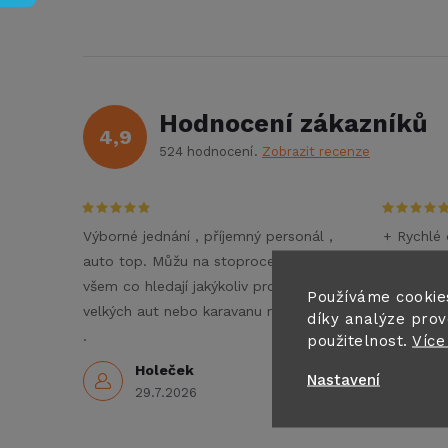
Hodnocení zákazníků
4,9
524 hodnocení
Zobrazit recenze
Výborné jednání , příjemný personál ,
+ Rychlé 
auto top. Můžu na stoprocent doporučit
- Nezné
všem co hledají jakýkoliv pronájem
Doporučuj
Používáme cookie
velkých aut nebo karavanu na dovolenou
díky analýze prov
3
.
použitelnost.
Více
Holeček
Nastavení
29.7.2026