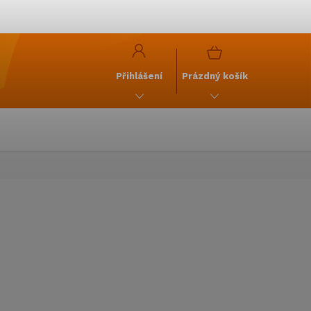
y
GDPR
NÁKUPNÍ
KOŠÍK
Přihlášení
Prázdný košík