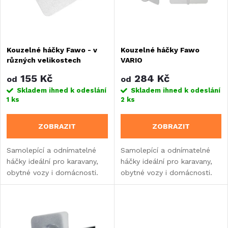
n
i
í
s
Kouzelné háčky Fawo - v
Kouzelné háčky Fawo
p
různých velikostech
VARIO
p
r
155 Kč
284 Kč
od
od
r
Skladem ihned k odeslání
Skladem ihned k odeslání
1 ks
2 ks
o
o
ZOBRAZIT
ZOBRAZIT
d
d
Samolepící a odnímatelné
Samolepící a odnímatelné
u
háčky ideální pro karavany,
háčky ideální pro karavany,
u
obytné vozy i domácnosti.
obytné vozy i domácnosti.
k
Díky speciální technologii
Díky speciální technologii
k
pevně drží na hladkých
pevně drží na hladkých
t
površích bez nutnosti vrtání
površích bez nutnosti vrtání
t
a lze je snadno...
a lze je snadno...