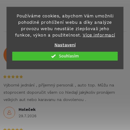
bez nutnosti vrtání a lze je
seznamu nebo fotografie.
O
snadno odstranit...
Díky speciální technologii
pevně...
v
Používáme cookies, abychom Vám umožnili
pohodlné prohlížení webu a díky analýze
l
provozu webu neustále zlepšovali jeho
funkce, výkon a použitelnost.
Více informací
á
Nastavení
Hodnocení zákazníků
d
4,9
Souhlasím
524 hodnocení
a
Zobrazit recenze
c
í
Výborné jednání , příjemný personál , auto top. Můžu na
stoprocent doporučit všem co hledají jakýkoliv pronájem
p
velkých aut nebo karavanu na dovolenou .
r
Holeček
29.7.2026
v