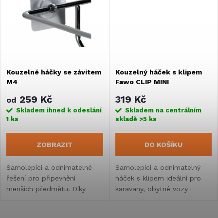
ů
ů
Kouzelné háčky se závitem
Kouzelný háček s klipem
M4
Fawo CLIP MINI
259 Kč
319 Kč
od
Skladem ihned k odeslání
Skladem na centrálním
1 ks
skladě
>5 ks
ZOBRAZIT
DO KOŠÍKU
Samolepící a odnímatelné
Samolepící a odnímatelný
řešení pro připevnění
háček s klipem ideální pro
menších předmětu. Díky
karavany, obytné vozy i
speciální technologii pevně
domácnosti pro zavěšení
drží na hladkých površích
poznámek, nákupního