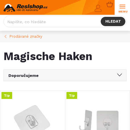
Přejít
NÁKUPNÍ
na
KOŠÍK
obsah
HLEDAT
Prodávané značky
Magische Haken
Ř
Doporučujeme
a
Nejlevnější
V
Tip
Tip
Nejdražší
z
ý
Nejprodávanější
e
Abecedně
p