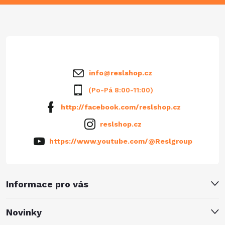
a
t
í
info
@
reslshop.cz
(Po-Pá 8:00-11:00)
http://facebook.com/reslshop.cz
reslshop.cz
https://www.youtube.com/@Reslgroup
Informace pro vás
Novinky