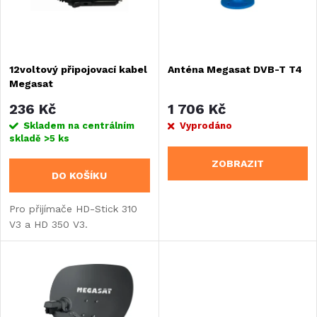
n
i
í
s
12voltový připojovací kabel
Anténa Megasat DVB-T T4
p
Megasat
p
r
236 Kč
1 706 Kč
r
Skladem na centrálním
Vyprodáno
skladě
>5 ks
o
o
ZOBRAZIT
DO KOŠÍKU
d
d
Pro přijímače HD-Stick 310
u
V3 a HD 350 V3.
u
k
k
t
t