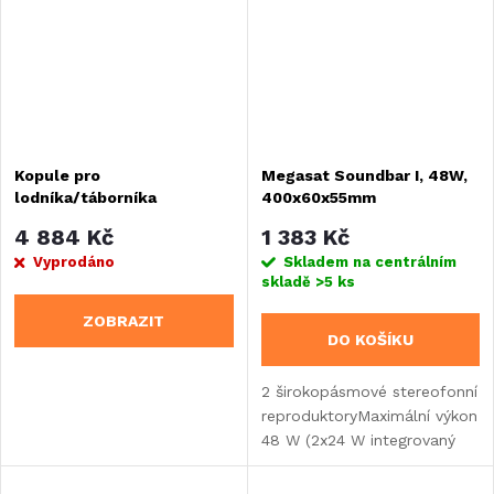
Kopule pro
Megasat Soundbar I, 48W,
lodníka/táborníka
400x60x55mm
4 884 Kč
1 383 Kč
Vyprodáno
Skladem na centrálním
skladě
>5 ks
ZOBRAZIT
DO KOŠÍKU
2 širokopásmové stereofonní
reproduktoryMaximální výkon
48 W (2x24 W integrovaný
zesilovač)Frekvenční odezva:
80 Hz - 18 kHzOvládání