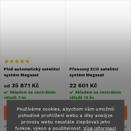
Plně automatický satelitní
Přenosný ECO satelitní
systém Megasat
systém Megasat
Caravanman 65/85
CAMPINGMAN - antracit
35 871 Kč
22 601 Kč
od
Premium V2/Professional
Skladem na centrálním
Skladem na centrálním
GPS V2
skladě
3 ks
skladě
>5 ks
Používáme cookies, abychom Vám umožnili
ZOBRAZIT
DO KOŠÍKU
pohodlné prohlížení webu a díky analýze
provozu webu neustále zlepšovali jeho
Plně automatický satelitní
Díky své mobilní a kompaktní
funkce, výkon a použitelnost.
Více informací