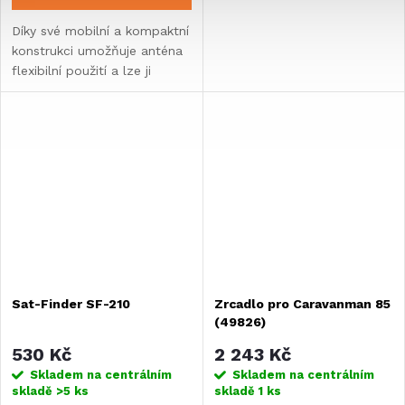
Díky své mobilní a kompaktní
konstrukci umožňuje anténa
flexibilní použití a lze ji
postavit kdekoli.
Sat-Finder SF-210
Zrcadlo pro Caravanman 85
(49826)
530 Kč
2 243 Kč
Skladem na centrálním
Skladem na centrálním
skladě
>5 ks
skladě
1 ks