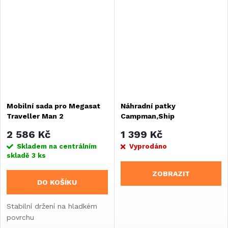
hlasitosti pomocí otočného
knoflíkuVypínač...
Mobilní sada pro Megasat
Náhradní patky
Traveller Man 2
Campman,Ship
2 586 Kč
1 399 Kč
Skladem na centrálním
Vyprodáno
skladě
3 ks
ZOBRAZIT
DO KOŠÍKU
Stabilní držení na hladkém
povrchu