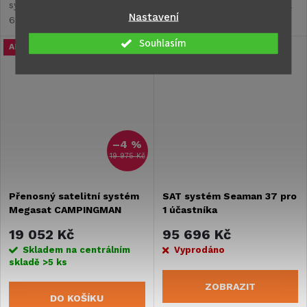
systém Megasat Caravanman
konstrukci umožňuje anténa
Nastavení
65/85 Premium
flexibilní použití a lze ji
V2/Professional GPS V2.
postavit kdekoliv.
Souhlasím
Akce
–4 %
19 975 Kč
Přenosný satelitní systém
SAT systém Seaman 37 pro
Megasat CAMPINGMAN
1 účastníka
PORTABLE - bílý
19 052 Kč
95 696 Kč
Skladem na centrálním
Vyprodáno
skladě
>5 ks
ZOBRAZIT
DO KOŠÍKU