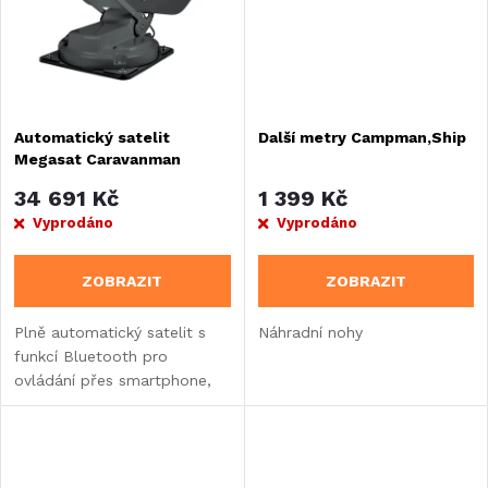
ů
ů
Automatický satelit
Další metry Campman,Ship
Megasat Caravanman
Kompakt 3 single
34 691 Kč
1 399 Kč
Vyprodáno
Vyprodáno
ZOBRAZIT
ZOBRAZIT
Plně automatický satelit s
Náhradní nohy
funkcí Bluetooth pro
ovládání přes smartphone,
tablet nebo řídicí
jednotku. Automatický satelit
pro karavany, dodávky nebo
obytné vozy v šedé...