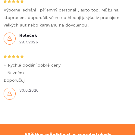
c
í
Výborné jednání , příjemný personál , auto top. Můžu na
stoprocent doporučit všem co hledají jakýkoliv pronájem
p
velkých aut nebo karavanu na dovolenou .
r
Holeček
29.7.2026
v
k
+ Rychlé dodání,dobré ceny
y
- Nezném
Doporučuji
v
30.6.2026
ý
p
i
s