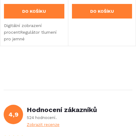
DO KOŠÍKU
DO KOŠÍKU
Digitální zobrazení
procentRegulátor tlumení
pro jemné
nastaveníIntegrované
podsvícení
displejeIntegrovaný kompas
O
v
l
á
Hodnocení zákazníků
d
4,9
524 hodnocení
a
Zobrazit recenze