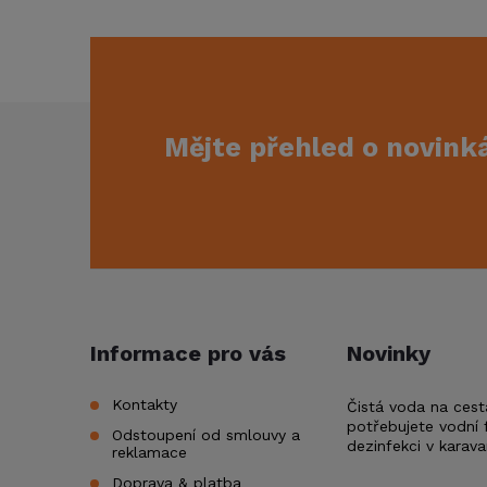
Z
Mějte přehled o novin
á
p
a
t
Informace pro vás
Novinky
í
Kontakty
Čistá voda na cest
potřebujete vodní f
Odstoupení od smlouvy a
dezinfekci v karav
reklamace
Doprava & platba