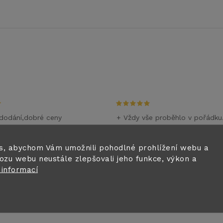
dodání,dobré ceny
+ Vždy vše proběhlo v pořádku
m
28.6.2026
i
s, abychom Vám umožnili pohodlné prohlížení webu a
ozu webu neustále zlepšovali jeho funkce, výkon a
0.6.2026
 informací