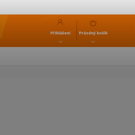
y
GDPR
NÁKUPNÍ
KOŠÍK
Přihlášení
Prázdný košík