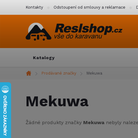
Přejít
Kontakty
Odstoupení od smlouvy a reklamace
D
na
obsah
Katalogy
Prodávané značky
Mekuwa
Domů
Mekuwa
Žádné produkty značky
Mekuwa
nebyly nalezen