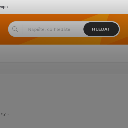
oprava & platba
Katalogy
Showroom
Obchodní podmínk
HLEDAT
y...