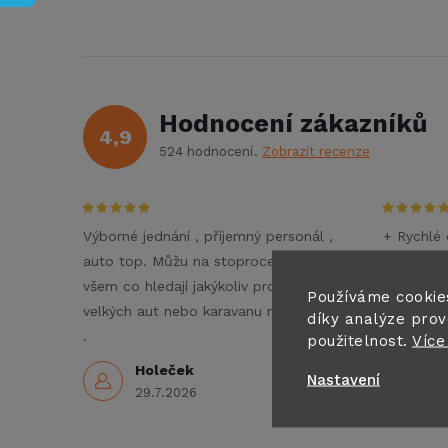
Hodnocení zákazníků
4,9
524 hodnocení
Zobrazit recenze
Výborné jednání , příjemný personál ,
+ Rychlé 
auto top. Můžu na stoprocent doporučit
- Nezné
všem co hledají jakýkoliv pronájem
Doporučuj
Používáme cookie
velkých aut nebo karavanu na dovolenou
díky analýze prov
3
.
použitelnost.
Více
Holeček
Nastavení
29.7.2026