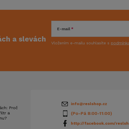
E-mail
kách
a slevách
Vložením e-mailu souhlasíte s
podmínka
info
@
reslshop.cz
ách: Proč
iltr a
(Po-Pá 8:00-11:00)
anu?
http://facebook.com/reslsh