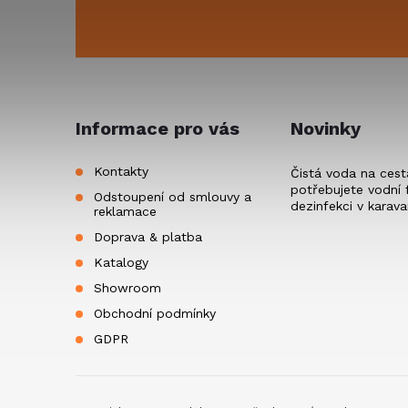
s
p
u
a
t
Informace pro vás
Novinky
í
Kontakty
Čistá voda na cest
potřebujete vodní f
Odstoupení od smlouvy a
dezinfekci v karav
reklamace
Doprava & platba
Katalogy
Showroom
Obchodní podmínky
GDPR