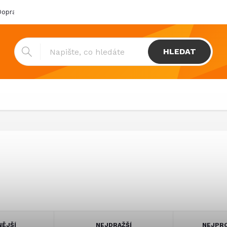
oprava & platba
Katalogy
Showroom
Obchodní podmínk
HLEDAT
NĚJŠÍ
NEJDRAŽŠÍ
NEJPRO