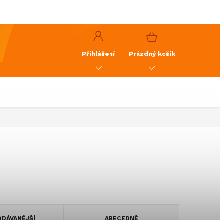
y
GDPR
NÁKUPNÍ
KOŠÍK
Přihlášení
Prázdný košík
DÁVANĚJŠÍ
ABECEDNĚ