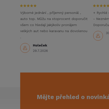
c
í
Výborné jednání , příjemný personál ,
+ Rychlé 
auto top. Můžu na stoprocent doporučit
- Nezné
p
všem co hledají jakýkoliv pronájem
Doporučuj
r
velkých aut nebo karavanu na dovolenou
3
.
v
Holeček
k
29.7.2026
y
v
ý
p
Z
Mějte přehled o novin
i
á