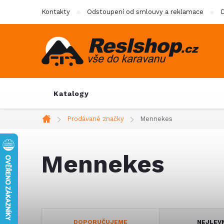
Přejít
Kontakty
Odstoupení od smlouvy a reklamace
D
na
obsah
Katalogy
Prodávané značky
Mennekes
Domů
Mennekes
Ř
DOPORUČUJEME
NEJLEV