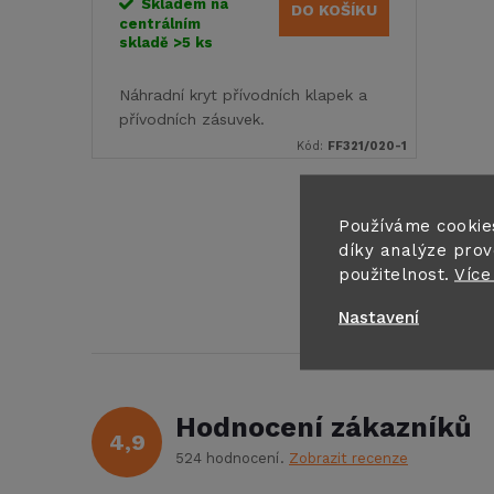
o
Skladem na
DO KOŠÍKU
centrálním
u
skladě
>5 ks
d
k
Náhradní kryt přívodních klapek a
u
přívodních zásuvek.
t
Kód:
FF321/020-1
k
ů
t
Používáme cookie
O
díky analýze prov
použitelnost.
Více
v
ů
Nastavení
l
á
d
Hodnocení zákazníků
4,9
a
524 hodnocení
Zobrazit recenze