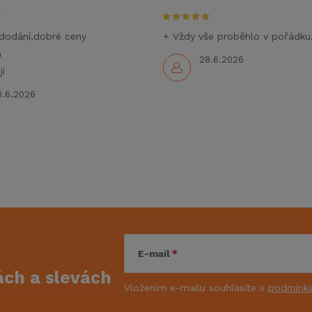
dodání,dobré ceny
+ Vždy vše proběhlo v pořádku
m
28.6.2026
i
0.6.2026
E-mail
kách
a slevách
Vložením e-mailu souhlasíte s
podmínka