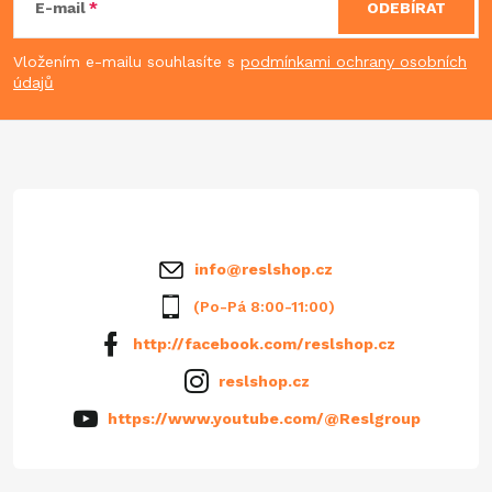
á
E-mail
ODEBÍRAT
p
Vložením e-mailu souhlasíte s
podmínkami ochrany osobních
údajů
a
t
í
info
@
reslshop.cz
(Po-Pá 8:00-11:00)
http://facebook.com/reslshop.cz
reslshop.cz
https://www.youtube.com/@Reslgroup