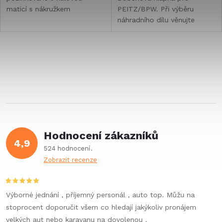
maticí s nákružkem
PEITZ/BPW. Při výběru
náhradního dílu věnujte
pozornost technickým
detailům a informacím o
produktu.
O
v
l
á
Hodnocení zákazníků
d
4,9
524 hodnocení
a
Zobrazit recenze
c
í
Výborné jednání , příjemný personál , auto top. Můžu na
stoprocent doporučit všem co hledají jakýkoliv pronájem
p
velkých aut nebo karavanu na dovolenou .