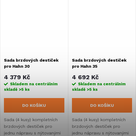
Sada brzdových destiček
Sada brzdových destiček
pro Hahn 30
pro Hahn 35
4 379 Kč
4 692 Kč
Skladem na centrálním
Skladem na centrálním
skladě
>5 ks
skladě
>5 ks
DO KOŠÍKU
DO KOŠÍKU
Sada (4 kusy) kompletních
Sada (4 kusy) kompletních
brzdových destiček pro
brzdových destiček pro
jednu nápravu s nýtovanými
jednu nápravu s nýtovanými