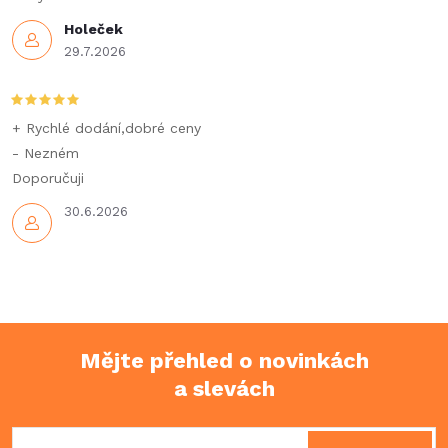
r
Holeček
29.7.2026
v
k
+ Rychlé dodání,dobré ceny
y
- Nezném
Doporučuji
v
30.6.2026
ý
p
i
s
Mějte přehled o novinkách
u
a slevách
Z