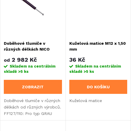
ů
ů
Doběhové tlumiče v
Kuželová matice M12 x 1,50
různých délkách NICO
mm
2 982 Kč
36 Kč
od
Skladem na centrálním
Skladem na centrálním
skladě
>5 ks
skladě
>5 ks
ZOBRAZIT
DO KOŠÍKU
Doběhové tlumiče v různých
Kuželová matice
délkách od různých výrobců.
FF127/110: Pro typ GRAU
FF127/104: Pro typ HAHN