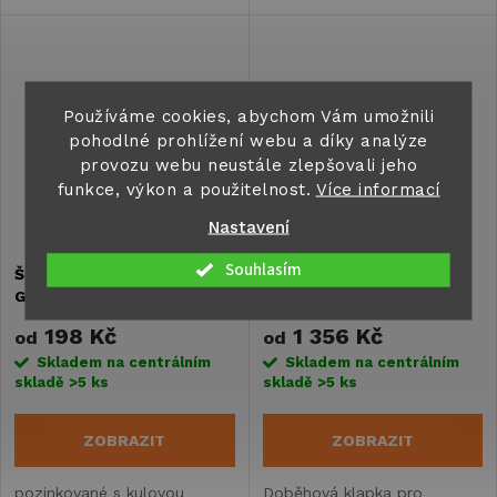
destičkami, některé také
destičkami, některé také
lepené.
lepené.
Používáme cookies, abychom Vám umožnili
pohodlné prohlížení webu a díky analýze
provozu webu neustále zlepšovali jeho
funkce, výkon a použitelnost.
Více informací
Nastavení
Souhlasím
Šrouby kol M12 x 1,5 x 25
Tlumič nárazů pro
GWL Niko pro typ Hahn
PEITZ/BPW
198 Kč
1 356 Kč
od
od
Skladem na centrálním
Skladem na centrálním
skladě
>5 ks
skladě
>5 ks
ZOBRAZIT
ZOBRAZIT
pozinkované s kulovou
Doběhová klapka pro