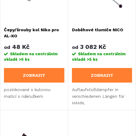
n
i
í
s
Čepy/šrouby kol Niko pro
Doběhové tlumiče NICO
p
AL-KO
p
r
48 Kč
3 082 Kč
od
od
r
Skladem na centrálním
Skladem na centrálním
skladě
>5 ks
skladě
>5 ks
o
o
ZOBRAZIT
ZOBRAZIT
d
d
pozinkované s kulovou
Auflaufstoßdämpfer in
u
maticí s nákružkem
verschiedenen Längen für
u
HAHN.
k
k
t
t