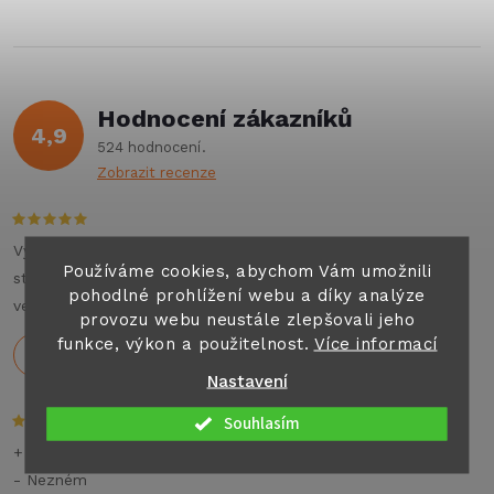
ů
ů
l
á
Hodnocení zákazníků
d
4,9
524 hodnocení
a
Zobrazit recenze
c
í
Výborné jednání , příjemný personál , auto top. Můžu na
Používáme cookies, abychom Vám umožnili
stoprocent doporučit všem co hledají jakýkoliv pronájem
p
pohodlné prohlížení webu a díky analýze
velkých aut nebo karavanu na dovolenou .
provozu webu neustále zlepšovali jeho
r
funkce, výkon a použitelnost.
Více informací
Holeček
29.7.2026
Nastavení
v
Souhlasím
k
+ Rychlé dodání,dobré ceny
y
- Nezném