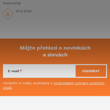
Doporučuji
v
30.6.2026
ý
p
i
s
Mějte přehled o novinkách
u
a slevách
Z
á
E-mail
ODEBÍRAT
p
Vložením e-mailu souhlasíte s
podmínkami ochrany osobních
údajů
a
t