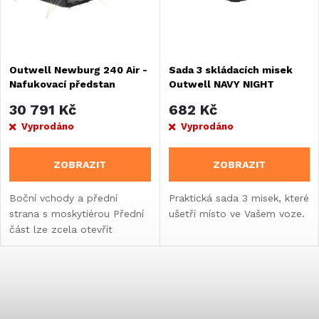
n
i
í
s
Outwell Newburg 240 Air -
Sada 3 skládacích misek
p
Nafukovací předstan
Outwell NAVY NIGHT
p
r
30 791 Kč
682 Kč
r
Vyprodáno
Vyprodáno
o
o
ZOBRAZIT
ZOBRAZIT
d
d
Boční vchody a přední
Praktická sada 3 misek, které
strana s moskytiérou Přední
ušetří místo ve Vašem voze.
u
část lze zcela otevřít
u
pomocí zipu Prostorný
k
obývací prostor s velkými
k
tónovanými okny pro
O
t
prosvětlený interiér Systém...
t
v