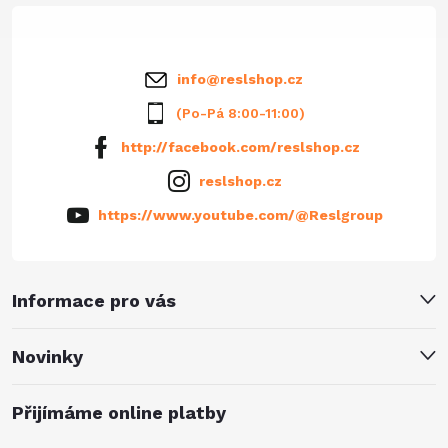
í
info
@
reslshop.cz
(Po-Pá 8:00-11:00)
http://facebook.com/reslshop.cz
reslshop.cz
https://www.youtube.com/@Reslgroup
Informace pro vás
Novinky
Přijímáme online platby