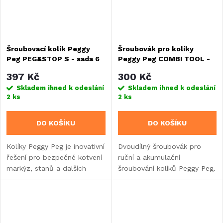
Šroubovací kolík Peggy
Šroubovák pro kolíky
Peg PEG&STOP S - sada 6
Peggy Peg COMBI TOOL -
kusů
hliníkový adaptér
397 Kč
300 Kč
Skladem ihned k odeslání
Skladem ihned k odeslání
2 ks
2 ks
DO KOŠÍKU
DO KOŠÍKU
Kolíky Peggy Peg je inovativní
Dvoudílný šroubovák pro
řešení pro bezpečné kotvení
ruční a akumulační
markýz, stanů a dalších
šroubování kolíků Peggy Peg.
prvků při kempování. 6 x
kolík, 6 x pojistná
nastavitelná matice, délka 16
cm.