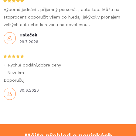
v
Výborné jednání , příjemný personál , auto top. Můžu na
k
stoprocent doporučit všem co hledají jakýkoliv pronájem
velkých aut nebo karavanu na dovolenou .
y
Holeček
v
29.7.2026
ý
p
+ Rychlé dodání,dobré ceny
- Nezném
i
Doporučuji
s
30.6.2026
u
Mějte přehled o novinkách