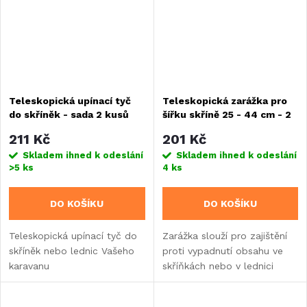
Teleskopická upínací tyč
Teleskopická zarážka pro
do skříněk - sada 2 kusů
šířku skříně 25 - 44 cm - 2
kusy
211 Kč
201 Kč
Skladem ihned k odeslání
Skladem ihned k odeslání
>5 ks
4 ks
DO KOŠÍKU
DO KOŠÍKU
Teleskopická upínací tyč do
Zarážka slouží pro zajištění
skříněk nebo lednic Vašeho
proti vypadnutí obsahu ve
karavanu
skříňkách nebo v lednici
obytného vozu.