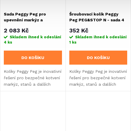
Sada Peggy Peg pro
Šroubovací kolík Peggy
upevnění markýz a
Peg PEG&STOP N - sada 4
předstan
kusů
2 083 Kč
352 Kč
Skladem ihned k odeslání
Skladem ihned k odeslání
4 ks
1 ks
DO KOŠÍKU
DO KOŠÍKU
Kolíky Peggy Peg je inovativní
Kolíky Peggy Peg je inovativní
řešení pro bezpečné kotvení
řešení pro bezpečné kotvení
markýz, stanů a dalších
markýz, stanů a dalších
prvků při kempování.
prvků při kempování. 4 x
kolík, 4 x pojistná
nastavitelná matice, délka
20 cm.