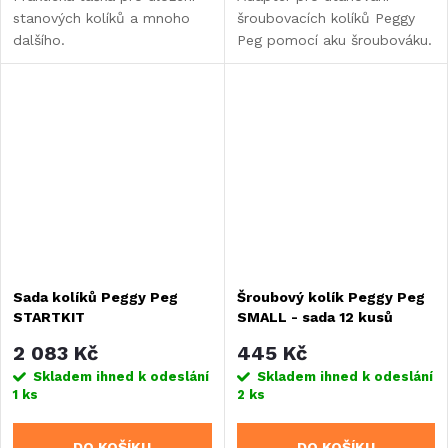
stanových kolíků a mnoho
šroubovacích kolíků Peggy
dalšího.
Peg pomocí aku šroubováku.
Sada kolíků Peggy Peg
Šroubový kolík Peggy Peg
STARTKIT
SMALL - sada 12 kusů
2 083 Kč
445 Kč
Skladem ihned k odeslání
Skladem ihned k odeslání
1 ks
2 ks
DO KOŠÍKU
DO KOŠÍKU