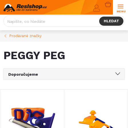
Přejít
NÁKUPNÍ
na
KOŠÍK
obsah
HLEDAT
Prodávané značky
PEGGY PEG
Ř
Doporučujeme
a
Nejlevnější
V
Nejdražší
z
ý
Nejprodávanější
e
Abecedně
p