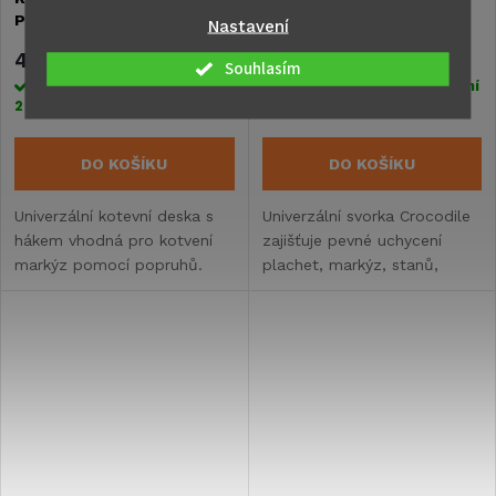
Peggy Peg ANCHOR PLATE
Peggy Peg CROCODILE -
Nastavení
- sada 2 kusů
sada 4 kusů
476 Kč
402 Kč
Souhlasím
Skladem ihned k odeslání
Skladem ihned k odeslání
2 ks
2 ks
DO KOŠÍKU
DO KOŠÍKU
Univerzální kotevní deska s
Univerzální svorka Crocodile
hákem vhodná pro kotvení
zajišťuje pevné uchycení
markýz pomocí popruhů.
plachet, markýz, stanů,
venkovních koberců, ručníků,
oblečení a drobných
dekorací.