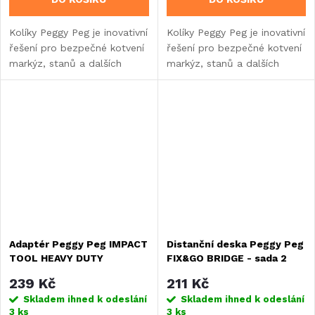
Kolíky Peggy Peg je inovativní
Kolíky Peggy Peg je inovativní
řešení pro bezpečné kotvení
řešení pro bezpečné kotvení
markýz, stanů a dalších
markýz, stanů a dalších
prvků při kempování.
prvků při kempování. 12 x
kolík Peggy Peg Small, délka
12 cm, 0,5 Nm.
Adaptér Peggy Peg IMPACT
Distanční deska Peggy Peg
TOOL HEAVY DUTY
FIX&GO BRIDGE - sada 2
kusů
239 Kč
211 Kč
Skladem ihned k odeslání
Skladem ihned k odeslání
3 ks
3 ks