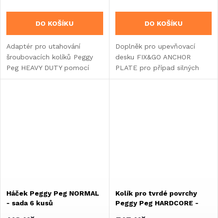
DO KOŠÍKU
DO KOŠÍKU
Adaptér pro utahování
Doplněk pro upevňovací
šroubovacích kolíků Peggy
desku FIX&GO ANCHOR
Peg HEAVY DUTY pomocí
PLATE pro případ silných
rázového utahováku - 17
dešťů. Umožní vyvýšení
mm.
kotvící desky o 2 cm, čímž
může voda kolem desky a
stojny markýzy volně
protékat.
Háček Peggy Peg NORMAL
Kolík pro tvrdé povrchy
- sada 6 kusů
Peggy Peg HARDCORE -
sada 4 kusů