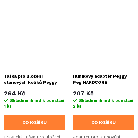
ručníků.
vlivem sebemenšího větru.
Taška pro uložení
Hliníkový adaptér Peggy
stanových kolíků Peggy
Peg HARDCORE
Peg
264 Kč
207 Kč
Skladem ihned k odeslání
Skladem ihned k odeslání
1 ks
2 ks
DO KOŠÍKU
DO KOŠÍKU
Praktická taška pro uložení
Adaptér pro utahování