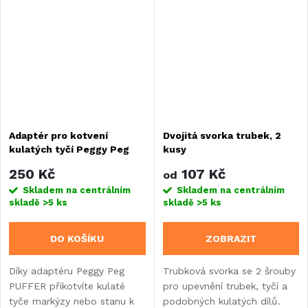
Adaptér pro kotvení
Dvojitá svorka trubek, 2
kulatých tyčí Peggy Peg
kusy
FIX&GO PUFFER - sada 2
250 Kč
107 Kč
od
kusů
Skladem na centrálním
Skladem na centrálním
skladě
>5 ks
skladě
>5 ks
DO KOŠÍKU
ZOBRAZIT
Díky adaptéru Peggy Peg
Trubková svorka se 2 šrouby
PUFFER přikotvíte kulaté
pro upevnění trubek, tyčí a
tyče markýzy nebo stanu k
podobných kulatých dílů.