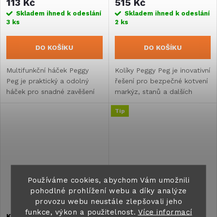
113 Kč
515 Kč
Skladem ihned k odeslání
Skladem ihned k odeslání
3 ks
2 ks
DO KOŠÍKU
DO KOŠÍKU
Multifunkční háček Peggy
Kolíky Peggy Peg je inovativní
Peg je praktický a odolný
řešení pro bezpečné kotvení
háček pro snadné zavěšení
markýz, stanů a dalších
předmětů na markýzu nebo
prvků při kempování. Kolík
Tip
v kombinaci se šroubovacími
určený pro tvrdé povrchy. 4 x
kolíky pro ukotvení stanů a...
kolík a 4 x háčky, délka 12...
Používáme cookies, abychom Vám umožnili
pohodlné prohlížení webu a díky analýze
provozu webu neustále zlepšovali jeho
funkce, výkon a použitelnost.
Více informací
Kotevní deska s hákem
Rychloupínací svorka