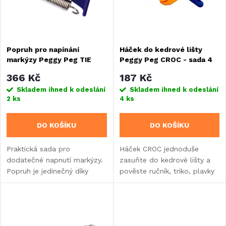
n
i
í
s
Popruh pro napínání
Háček do kedrové lišty
p
markýzy Peggy Peg TIE
Peggy Peg CROC - sada 4
p
STRAP - 1 kus
kusů
r
366 Kč
187 Kč
r
Skladem ihned k odeslání
Skladem ihned k odeslání
2 ks
4 ks
o
o
DO KOŠÍKU
DO KOŠÍKU
d
d
Praktická sada pro
Háček CROC jednoduše
u
dodatečné napnutí markýzy.
zasuňte do kedrové lišty a
u
Popruh je jedinečný díky
pověste ručník, triko, plavky
k
oranžové barvě, která je
nebo dekorace. Pomocí
k
viditelná i za soumraku.
dalších komponentů Peggy
t
Peg lze také využít k
t
zavěšení ramínek nebo