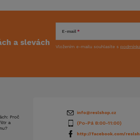
E-mail
kách
a slevách
Vložením e-mailu souhlasíte s
podmínka
info
@
reslshop.cz
ách: Proč
iltr a
(Po-Pá 8:00-11:00)
anu?
http://facebook.com/reslsh