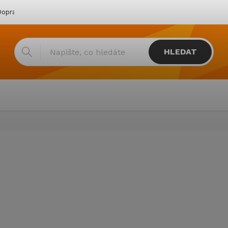
oprava & platba
Katalogy
Showroom
Obchodní podmínk
HLEDAT