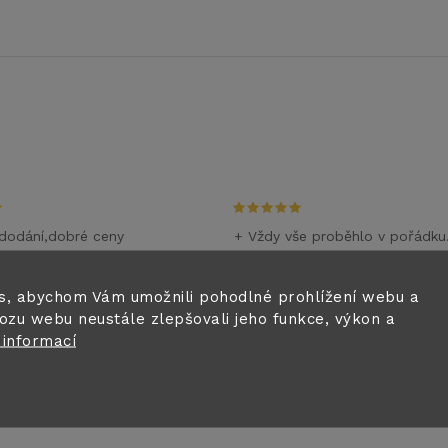
dodání,dobré ceny
+ Vždy vše proběhlo v pořádku
m
28.6.2026
i
s, abychom Vám umožnili pohodlné prohlížení webu a
ozu webu neustále zlepšovali jeho funkce, výkon a
0.6.2026
 informací