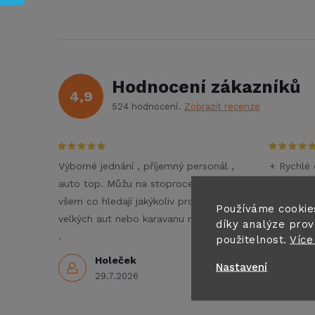
Hodnocení zákazníků
4,9
524 hodnocení
Zobrazit recenze
Výborné jednání , příjemný personál ,
+ Rychlé 
auto top. Můžu na stoprocent doporučit
- Nezné
všem co hledají jakýkoliv pronájem
Doporučuj
Používáme cookie
velkých aut nebo karavanu na dovolenou
díky analýze prov
3
.
použitelnost.
Více
Holeček
Nastavení
29.7.2026