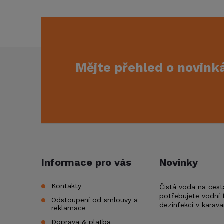
Z
Mějte přehled o novin
á
p
a
t
Informace pro vás
Novinky
í
Kontakty
Čistá voda na cest
potřebujete vodní f
Odstoupení od smlouvy a
dezinfekci v karav
reklamace
Doprava & platba