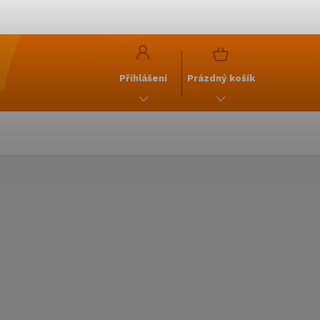
y
GDPR
NÁKUPNÍ
KOŠÍK
Přihlášení
Prázdný košík