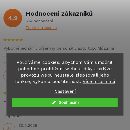
ů
á
ů
Hodnocení zákazníků
d
4,9
524 hodnocení
a
Zobrazit recenze
c
í
Výborné jednání , příjemný personál , auto top. Můžu na
stoprocent doporučit všem co hledají jakýkoliv pronájem
p
Používáme cookies, abychom Vám umožnili
velkých aut nebo karavanu na dovolenou .
pohodlné prohlížení webu a díky analýze
r
Holeček
provozu webu neustále zlepšovali jeho
29.7.2026
funkce, výkon a použitelnost.
Více informací
v
Nastavení
k
+ Rychlé dodání,dobré ceny
Souhlasím
y
- Nezném
Doporučuji
v
30.6.2026