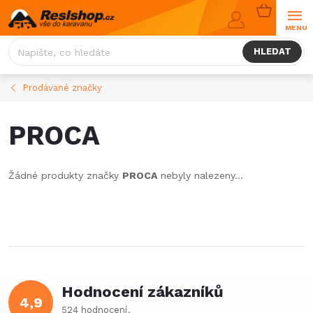
Přejít
NÁKUPNÍ
na
KOŠÍK
obsah
HLEDAT
Prodávané značky
PROCA
Žádné produkty značky
PROCA
nebyly nalezeny...
Hodnocení zákazníků
4,9
524 hodnocení