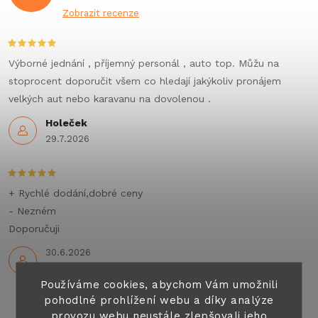
Zobrazit recenze
Výborné jednání , příjemný personál , auto top. Můžu na
stoprocent doporučit všem co hledají jakýkoliv pronájem
velkých aut nebo karavanu na dovolenou .
Holeček
29.7.2026
+ Rychlé dodání,dobré ceny
- Nezném
Doporučuji
30.6.2026
Používáme cookies, abychom Vám umožnili
pohodlné prohlížení webu a díky analýze
provozu webu neustále zlepšovali jeho