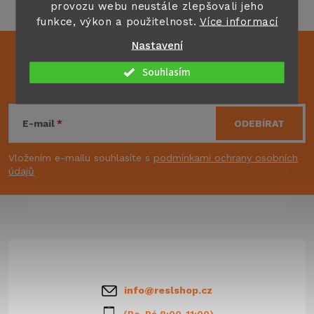
provozu webu neustále zlepšovali jeho
funkce, výkon a použitelnost.
Více informací
Nastavení
Mějte přehled o novinkách
Souhlasím
a slevách
Z
á
E-mail
ODEBÍRAT
p
Vložením e-mailu souhlasíte s
podmínkami ochrany osobních
údajů
a
t
í
info
@
reslshop.cz