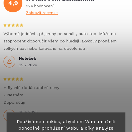
4,9
524 hodnocení
Zobrazit recenze
Výborné jednání , příjemný personál , auto top. Můžu na
stoprocent doporučit všem co hledají jakýkoliv pronájem
velkých aut nebo karavanu na dovolenou .
Holeček
29.7.2026
+ Rychlé dodání,dobré ceny
- Nezném
Doporučuji
30.6.2026
Používáme cookies, abychom Vám umožnili
pohodlné prohlížení webu a díky analýze