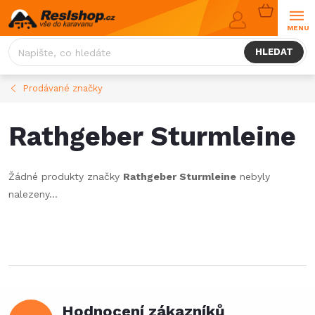
Přejít
NÁKUPNÍ
na
KOŠÍK
obsah
HLEDAT
Prodávané značky
Rathgeber Sturmleine
Žádné produkty značky
Rathgeber Sturmleine
nebyly
nalezeny...
Hodnocení zákazníků