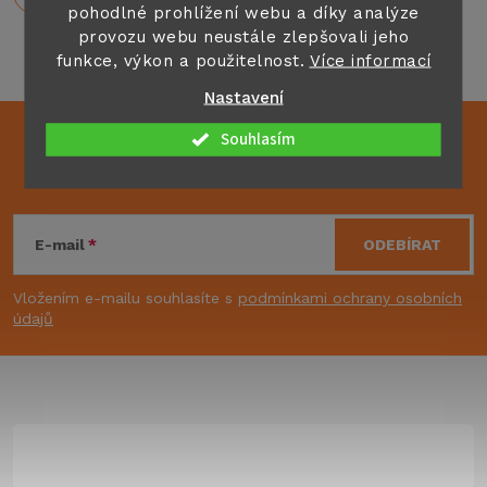
pohodlné prohlížení webu a díky analýze
provozu webu neustále zlepšovali jeho
funkce, výkon a použitelnost.
Více informací
Nastavení
Souhlasím
Mějte přehled o novinkách
a slevách
Z
á
E-mail
ODEBÍRAT
p
Vložením e-mailu souhlasíte s
podmínkami ochrany osobních
údajů
a
t
í