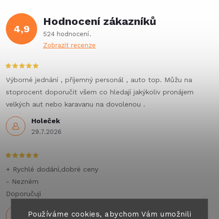
Hodnocení zákazníků
4,9
524 hodnocení
Zobrazit recenze
Výborné jednání , příjemný personál , auto top. Můžu na
stoprocent doporučit všem co hledají jakýkoliv pronájem
velkých aut nebo karavanu na dovolenou .
Holeček
29.7.2026
+ Rychlé dodání,dobré ceny
- Nezném
Doporučuji
30.6.2026
Používáme cookies, abychom Vám umožnili