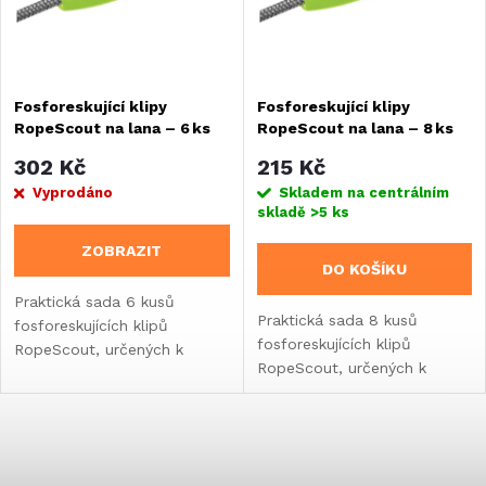
n
i
í
s
Fosforeskující klipy
Fosforeskující klipy
p
RopeScout na lana – 6 ks
RopeScout na lana – 8 ks
p
r
302 Kč
215 Kč
r
Vyprodáno
Skladem na centrálním
skladě
>5 ks
o
o
ZOBRAZIT
DO KOŠÍKU
d
d
Praktická sada 6 kusů
Praktická sada 8 kusů
fosforeskujících klipů
u
fosforeskujících klipů
RopeScout, určených k
u
RopeScout, určených k
jednoduchému připnutí na
k
jednoduchému připnutí na
lana o průměru 4-5 mm.
k
lana o průměru 4-5 mm.
Slouží k vizuálnímu
t
Slouží k vizuálnímu
zvýraznění napnutých
O
t
zvýraznění napnutých
kempingových šňůr...