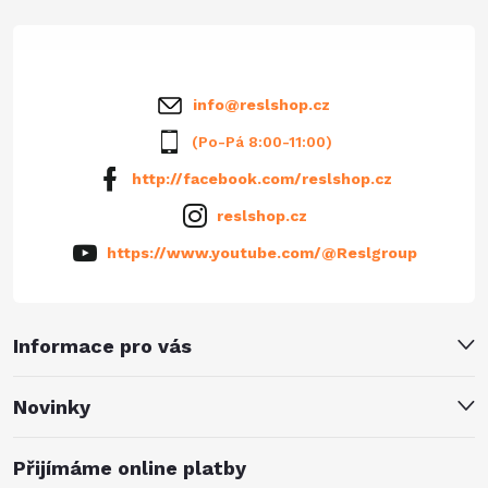
t
í
info
@
reslshop.cz
(Po-Pá 8:00-11:00)
http://facebook.com/reslshop.cz
reslshop.cz
https://www.youtube.com/@Reslgroup
Informace pro vás
Novinky
Přijímáme online platby