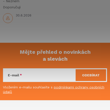
y
- Nezném
Doporučuji
v
30.6.2026
ý
p
i
s
Mějte přehled o novinkách
u
a slevách
Z
á
E-mail
ODEBÍRAT
p
Vložením e-mailu souhlasíte s
podmínkami ochrany osobních
údajů
a