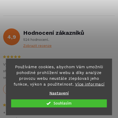
kempingových šňůr...
ů
v
ů
l
á
Hodnocení zákazníků
d
4,9
524 hodnocení
a
Zobrazit recenze
c
í
Výborné jednání , příjemný personál , auto top. Můžu na
Používáme cookies, abychom Vám umožnili
stoprocent doporučit všem co hledají jakýkoliv pronájem
pohodlné prohlížení webu a díky analýze
p
velkých aut nebo karavanu na dovolenou .
provozu webu neustále zlepšovali jeho
funkce, výkon a použitelnost.
Více informací
r
Holeček
29.7.2026
Nastavení
v
Souhlasím
k
+ Rychlé dodání,dobré ceny