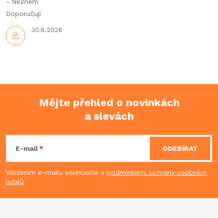
y
- Nezném
Doporučuji
v
30.6.2026
ý
p
i
s
Mějte přehled o novinkách
u
a slevách
Z
á
E-mail
ODEBÍRAT
p
Vložením e-mailu souhlasíte s
podmínkami ochrany osobních
údajů
a