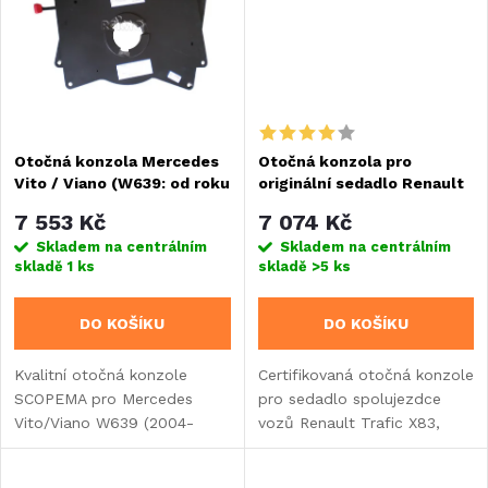
ů
ů
Otočná konzola Mercedes
Otočná konzola pro
Vito / Viano (W639: od roku
originální sedadlo Renault
2004), strana spolujezdce
Trafic X83 a Opel Vivaro -
7 553 Kč
7 074 Kč
strana spolujezdce
Skladem na centrálním
Skladem na centrálním
skladě
1 ks
skladě
>5 ks
DO KOŠÍKU
DO KOŠÍKU
Kvalitní otočná konzole
Certifikovaná otočná konzole
SCOPEMA pro Mercedes
pro sedadlo spolujezdce
Vito/Viano W639 (2004-
vozů Renault Trafic X83,
2015) na stranu spolujezdce.
Opel Vivaro A a Nissan
TÜV certifikovaná, s
Primastar (2001-2014) s