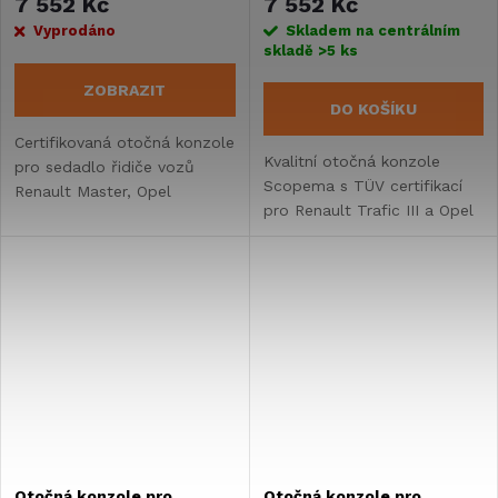
7 552 Kč
7 552 Kč
sedadlo řidiče
spolujezdce
Vyprodáno
Skladem na centrálním
skladě
>5 ks
ZOBRAZIT
DO KOŠÍKU
Certifikovaná otočná konzole
Kvalitní otočná konzole
pro sedadlo řidiče vozů
Scopema s TÜV certifikací
Renault Master, Opel
pro Renault Trafic III a Opel
Movano a Nissan NV400 od
Vivaro od roku 2014. Zvýšení
roku 2010. Umožňuje plné
výšky sedadla jen o 21,5 mm,
otočení sedadla s výškou
automatické zajištění
pouze 23 mm.
mechanismu.
Otočná konzole pro
Otočná konzole pro