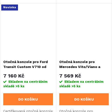
Peugeot Expert a Toyota
Proace od roku 2016.
Novinka
Proace (od 2016). TÜV
Umožňuje rotaci sedadla o
certifikace, ocelová
180° s automatickým
konstrukce a hmotnost 17
zajištěním.
kg.
Otočná konzole pro Ford
Otočná konzole pro
Transit Custom V710 od
Mercedes Vito/Viano a
10/2023 - strana řidiče
Sprinter - strana řidiče
7 160 Kč
7 569 Kč
Skladem na centrálním
Skladem na centrálním
skladě
>5 ks
skladě
>5 ks
DO KOŠÍKU
DO KOŠÍKU
Certifikovaná otočná konzole
Otočná konzole pro