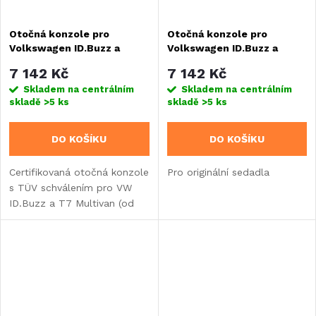
Otočná konzole pro
Otočná konzole pro
Volkswagen ID.Buzz a
Volkswagen ID.Buzz a
Volkswagen Transporter 7
Volkswagen Transporter 7
7 142 Kč
7 142 Kč
Multivan - strana řidiče
Multivan - strana
Skladem na centrálním
Skladem na centrálním
spolujezdce
skladě
>5 ks
skladě
>5 ks
DO KOŠÍKU
DO KOŠÍKU
Certifikovaná otočná konzole
Pro originální sedadla
s TÜV schválením pro VW
ID.Buzz a T7 Multivan (od
2022). Umožňuje otáčení
sedadla o 180° s přidáním
výšky pouze 21 mm.