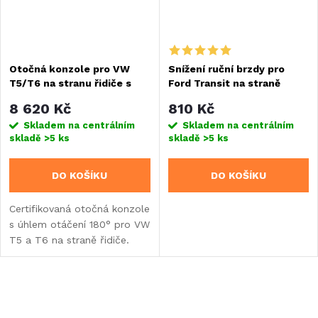
Otočná konzole pro VW
Snížení ruční brzdy pro
T5/T6 na stranu řidiče s
Ford Transit na straně
adaptérem ruční brzdy
řidiče
8 620 Kč
810 Kč
Skladem na centrálním
Skladem na centrálním
skladě
>5 ks
skladě
>5 ks
DO KOŠÍKU
DO KOŠÍKU
Certifikovaná otočná konzole
s úhlem otáčení 180° pro VW
T5 a T6 na straně řidiče.
Vybavena adaptérem ruční
brzdy, TÜV certifikací a
zvýšením sedadla o 21 mm.
O