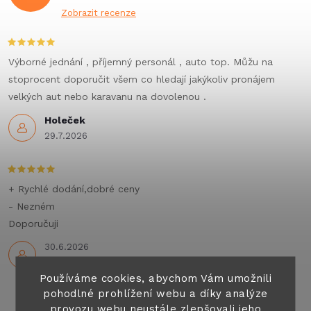
Zobrazit recenze
Výborné jednání , příjemný personál , auto top. Můžu na
stoprocent doporučit všem co hledají jakýkoliv pronájem
velkých aut nebo karavanu na dovolenou .
Holeček
29.7.2026
+ Rychlé dodání,dobré ceny
- Nezném
Doporučuji
30.6.2026
Používáme cookies, abychom Vám umožnili
pohodlné prohlížení webu a díky analýze
provozu webu neustále zlepšovali jeho