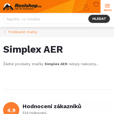
Přejít
NÁKUPNÍ
na
KOŠÍK
obsah
HLEDAT
Prodávané značky
Simplex AER
Žádné produkty značky
Simplex AER
nebyly nalezeny...
Hodnocení zákazníků
4,9
524 hodnocení