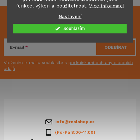
funkce, výkon a použitelnost.
Více informací
Nastavení
Mějte přehled o novinkách
a slevách
Z
Souhlasím
á
E-mail
ODEBÍRAT
p
Vložením e-mailu souhlasíte s
podmínkami ochrany osobních
údajů
a
t
í
info
@
reslshop.cz
(Po-Pá 8:00-11:00)