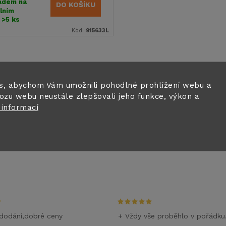
adem na
DO KOŠÍKU
lním
ě
>5 ks
Kód:
915633L
s, abychom Vám umožnili pohodlné prohlížení webu a
ozu webu neustále zlepšovali jeho funkce, výkon a
 informací
dodání,dobré ceny
+ Vždy vše proběhlo v pořádku