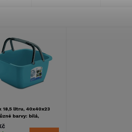
k 18,5 litru, 40x40x23
ůzné barvy: bílá,
sová, limetkově zelená
Kč