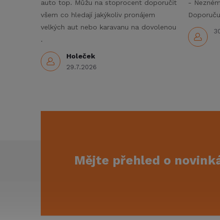
auto top. Můžu na stoprocent doporučit
- Nezné
p
všem co hledají jakýkoliv pronájem
Doporučuj
r
velkých aut nebo karavanu na dovolenou
3
.
v
Holeček
k
29.7.2026
y
v
ý
p
Z
Mějte přehled o novin
i
á
s
p
u