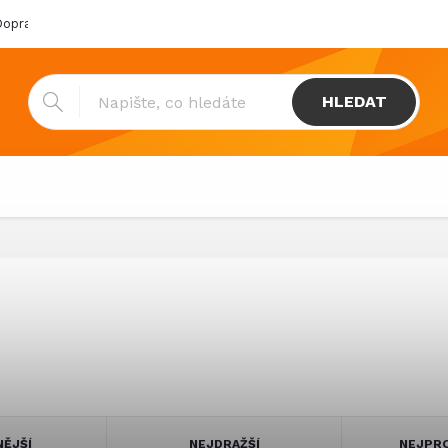
oprava & platba
Katalogy
Showroom
Obchodní podmínk
HLEDAT
NĚJŠÍ
NEJDRAŽŠÍ
NEJPRO