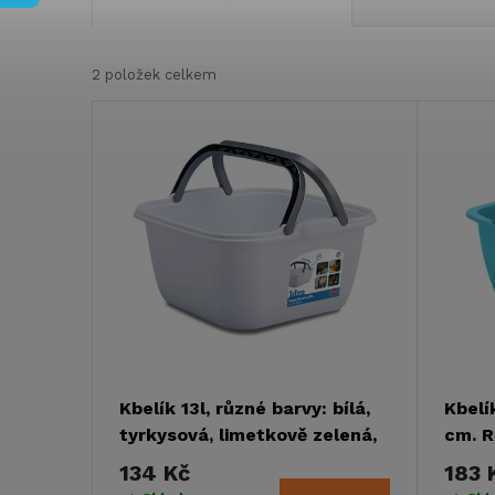
a
2
položek celkem
z
V
e
ý
n
p
í
i
p
s
r
p
Kbelík 13l, různé barvy: bílá,
Kbelí
o
tyrkysová, limetkově zelená,
cm. R
r
35x35x18cm
tyrky
134 Kč
183 
d