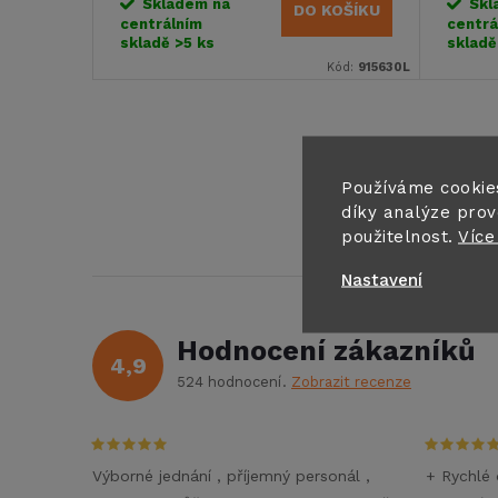
o
Skladem na
Skl
DO KOŠÍKU
centrálním
centrá
u
skladě
>5 ks
sklad
d
Kód:
915630L
k
u
t
O
k
Používáme cookie
v
ů
díky analýze prov
t
použitelnost.
Více
l
Nastavení
ů
á
d
Hodnocení zákazníků
4,9
a
524 hodnocení
Zobrazit recenze
c
í
Výborné jednání , příjemný personál ,
+ Rychlé 