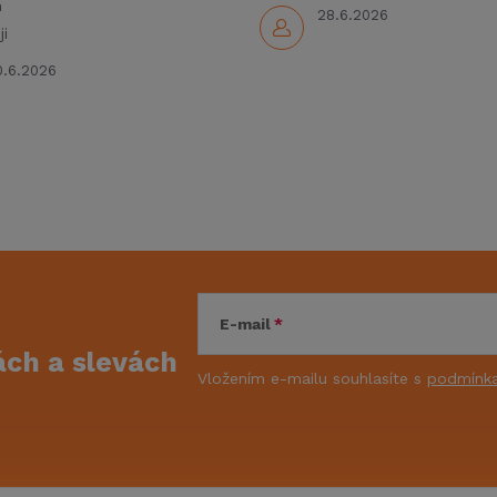
m
28.6.2026
i
0.6.2026
E-mail
kách
a slevách
Vložením e-mailu souhlasíte s
podmínka