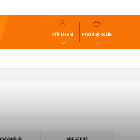
y
GDPR
NÁKUPNÍ
KOŠÍK
Přihlášení
Prázdný košík
DÁVANĚJŠÍ
ABECEDNĚ