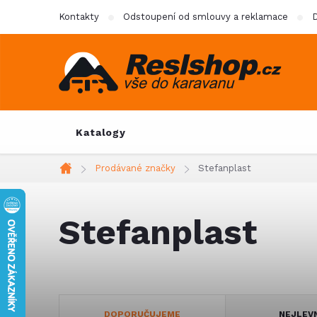
Přejít
Kontakty
Odstoupení od smlouvy a reklamace
D
na
obsah
Katalogy
Prodávané značky
Stefanplast
Domů
Stefanplast
Ř
DOPORUČUJEME
NEJLEV