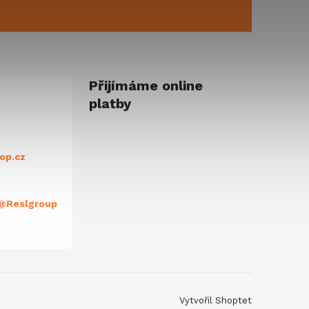
Přijímáme online
platby
op.cz
@Reslgroup
Vytvořil Shoptet