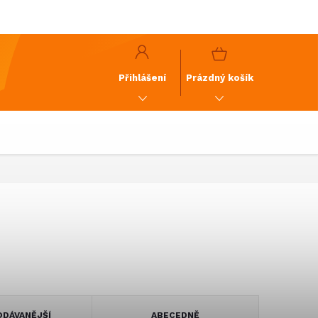
y
GDPR
NÁKUPNÍ
KOŠÍK
Přihlášení
Prázdný košík
DÁVANĚJŠÍ
ABECEDNĚ