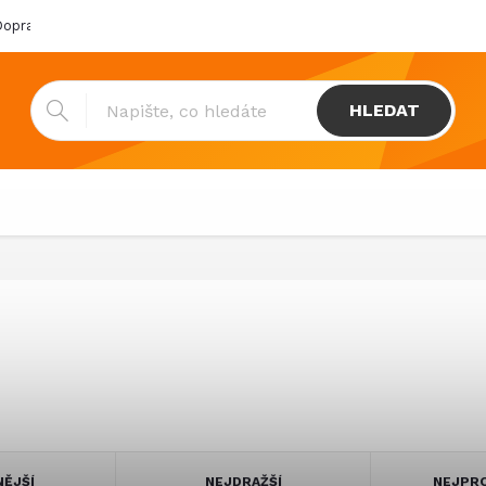
oprava & platba
Katalogy
Showroom
Obchodní podmínk
HLEDAT
NĚJŠÍ
NEJDRAŽŠÍ
NEJPRO