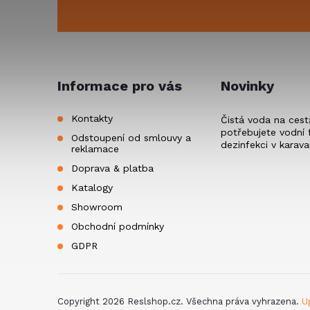
p
u
a
t
Informace pro vás
Novinky
í
Kontakty
Čistá voda na cest
potřebujete vodní f
Odstoupení od smlouvy a
dezinfekci v karav
reklamace
Doprava & platba
Katalogy
Showroom
Obchodní podmínky
GDPR
Copyright 2026
Reslshop.cz
. Všechna práva vyhrazena.
U