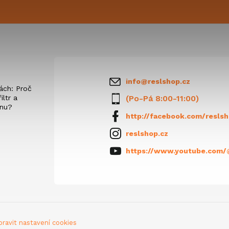
info
@
reslshop.cz
ách: Proč
iltr a
(Po-Pá 8:00-11:00)
anu?
http://facebook.com/reslsh
reslshop.cz
https://www.youtube.com/
pravit nastavení cookies