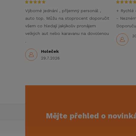
í
Výborné jednání , příjemný personál ,
+ Rychlé 
auto top. Můžu na stoprocent doporučit
- Nezné
p
všem co hledají jakýkoliv pronájem
Doporučuj
r
velkých aut nebo karavanu na dovolenou
3
.
v
Holeček
k
29.7.2026
y
v
ý
p
Z
Mějte přehled o novin
i
á
s