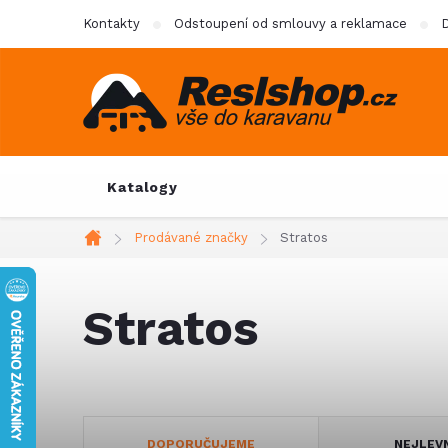
Přejít
Kontakty
Odstoupení od smlouvy a reklamace
D
na
obsah
Katalogy
Prodávané značky
Stratos
Domů
Stratos
Ř
DOPORUČUJEME
NEJLEV