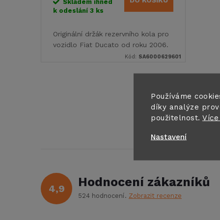
DO KOŠÍKU
o
Skladem ihned
k odeslání
3 ks
u
d
Originální držák rezervního kola pro
k
vozidlo Fiat Ducato od roku 2006.
u
Kód:
SA6000629601
t
k
ů
O
Používáme cookie
t
díky analýze prov
v
použitelnost.
Více
ů
l
Nastavení
á
d
Hodnocení zákazníků
4,9
a
524 hodnocení
Zobrazit recenze
c