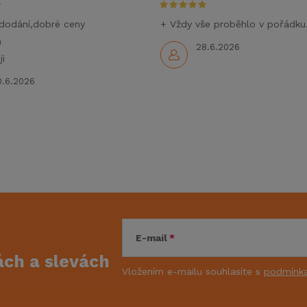
dodání,dobré ceny
+ Vždy vše proběhlo v pořádku
m
28.6.2026
i
0.6.2026
E-mail
kách
a slevách
Vložením e-mailu souhlasíte s
podmínka